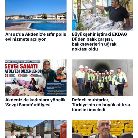
Arsuz'da Akdeniz'e sıfır polis
Büyükşehir iştiraki EKDAĞ
evi hizmete açılıyor
Düden balık çarşısı,
balıkseverlerin uğrak
noktası oldu
Akdeniz'de kadınlara yönelik
Defneli muhtarlar,
'Sevgi Sanatı' atölyesi
Türkiye'nin en büyük atık su
tünelini inceledi