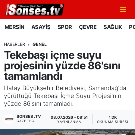
MERSİN
Mersin Nöbetçi Eczaneler
MERSİN
ASAYİŞ
SPOR
ÇEVRE
SAĞLIK
PO
ASAYİŞ
Mersin Hava Durumu
HABERLER
GENEL
Tekebaşı içme suyu
SPOR
Mersin Namaz Vakitleri
projesinin yüzde 86'sını
GÜNÜN MANŞETİ
Mersin Trafik Yoğunluk Haritası
tamamlandı
DÜNYA
Süper Lig Puan Durumu ve Fikstür
Hatay Büyükşehir Belediyesi, Samandağ'da
yürüttüğü Tekebaşı İçme Suyu Projesi'nin
KÜLTÜR - SANAT
Tüm Manşetler
yüzde 86'sını tamamladı.
MAGAZİN
Son Dakika Haberleri
SONSES .TV
08.07.2026 - 08:51
1 DK
GAZETECI
YAYINLANMA
OKUNMA SÜRESI
SAĞLIK
Haber Arşivi