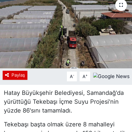
Siyaset
YEREL HABER
Haberde insan
Tanıtım
Paylaş
-
+
A
A
Hatay Büyükşehir Belediyesi, Samandağ'da
yürüttüğü Tekebaşı İçme Suyu Projesi'nin
yüzde 86'sını tamamladı.
Tekebaşı başta olmak üzere 8 mahalleyi