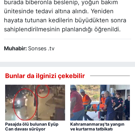
burada biberonla beslenip, yoğun bakım
ünitesinde tedavi altına alındı. Yeniden
hayata tutunan kedilerin büyüdükten sonra
sahiplendirilmesinin planlandığı öğrenildi.
Muhabir:
Sonses .tv
Bunlar da ilginizi çekebilir
Pasajda ölü bulunan Eyüp
Kahramanmaraş'ta yangın
Can davası sürüyor
ve kurtarma tatbikatı