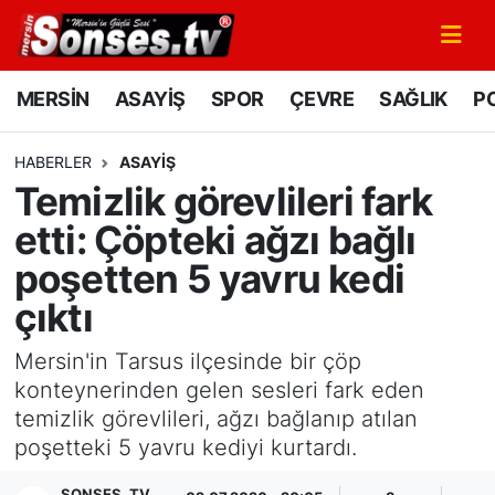
MERSİN
Mersin Nöbetçi Eczaneler
MERSİN
ASAYİŞ
SPOR
ÇEVRE
SAĞLIK
PO
ASAYİŞ
Mersin Hava Durumu
HABERLER
ASAYİŞ
Temizlik görevlileri fark
SPOR
Mersin Namaz Vakitleri
etti: Çöpteki ağzı bağlı
GÜNÜN MANŞETİ
Mersin Trafik Yoğunluk Haritası
poşetten 5 yavru kedi
çıktı
DÜNYA
Süper Lig Puan Durumu ve Fikstür
Mersin'in Tarsus ilçesinde bir çöp
KÜLTÜR - SANAT
Tüm Manşetler
konteynerinden gelen sesleri fark eden
temizlik görevlileri, ağzı bağlanıp atılan
MAGAZİN
Son Dakika Haberleri
poşetteki 5 yavru kediyi kurtardı.
SAĞLIK
Haber Arşivi
SONSES .TV