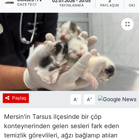
02.07.2026 - 20:05
3
GAZETECI
YAYINLANMA
PAYLAŞIM
OKUN
Siyaset
YEREL HABER
Haberde insan
Tanıtım
Paylaş
-
+
A
A
Mersin'in Tarsus ilçesinde bir çöp
konteynerinden gelen sesleri fark eden
temizlik görevlileri, ağzı bağlanıp atılan