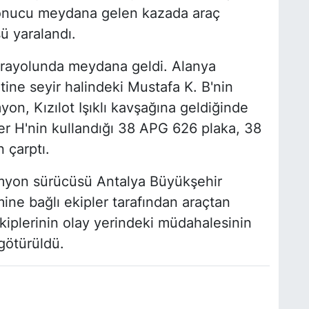
sonucu meydana gelen kazada araç
ü yaralandı.
rayolunda meydana geldi. Alanya
ine seyir halindeki Mustafa K. B'nin
on, Kızılot Işıklı kavşağına geldiğinde
per H'nin kullandığı 38 APG 626 plaka, 38
 çarptı.
amyon sürücüsü Antalya Büyükşehir
mine bağlı ekipler tarafından araçtan
 ekiplerinin olay yerindeki müdahalesinin
götürüldü.