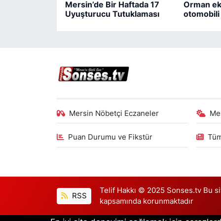
Mersin’de Bir Haftada 17
Orman eki
Uyuşturucu Tutuklaması
otomobil
Mersin Nöbetçi Eczaneler
Me
Puan Durumu ve Fikstür
Tüm
Telif Hakkı © 2025 Sonses.tv Bu site
RSS
kapsamında korunmaktadır