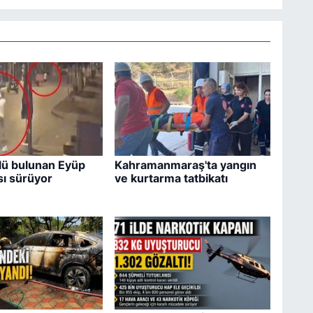
lü bulunan Eyüp
Kahramanmaraş'ta yangın
ı sürüyor
ve kurtarma tatbikatı