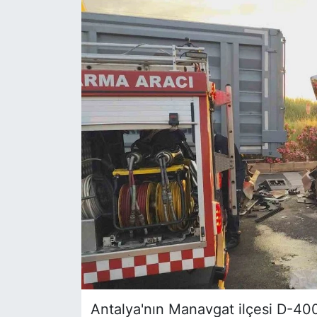
Siyaset
YEREL HABER
Haberde insan
Tanıtım
Antalya'nın Manavgat ilçesi D-400