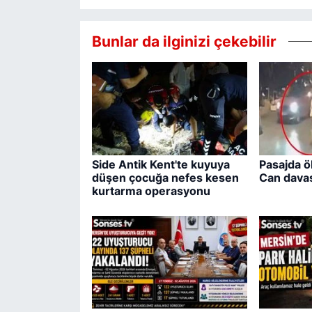
Bunlar da ilginizi çekebilir
Side Antik Kent'te kuyuya
Pasajda ö
düşen çocuğa nefes kesen
Can davas
kurtarma operasyonu