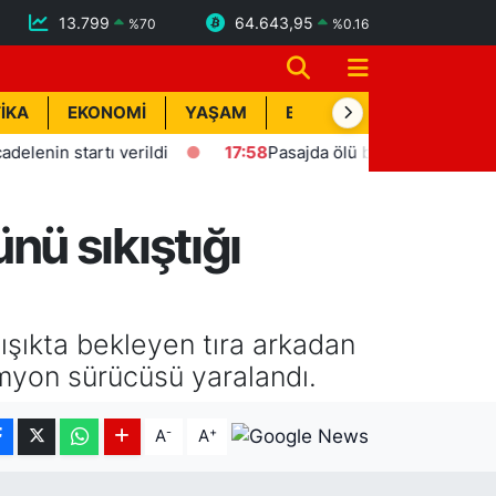
13.799
64.643,95
%
70
%
0.16
İKA
EKONOMİ
YAŞAM
BİK İLAN
TEKNOLOJİ
 startı verildi
17:58
Pasajda ölü bulunan Eyüp Can davas
ü sıkıştığı
ışıkta bekleyen tıra arkadan
myon sürücüsü yaralandı.
-
+
A
A