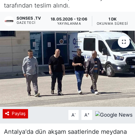
tarafından teslim alındı.
Siyaset
SONSES .TV
18.05.2026 - 12:06
1 DK
GAZETECI
YAYINLANMA
OKUNMA SÜRESI
YEREL HABER
Haberde insan
Tanıtım
Paylaş
-
+
A
A
Antalya'da dün akşam saatlerinde meydana