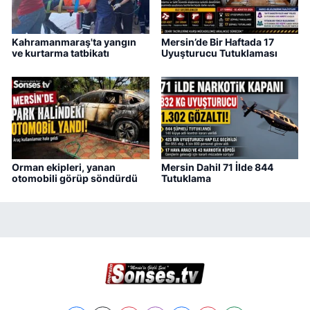
Kahramanmaraş'ta yangın
Mersin’de Bir Haftada 17
ve kurtarma tatbikatı
Uyuşturucu Tutuklaması
Orman ekipleri, yanan
Mersin Dahil 71 İlde 844
otomobili görüp söndürdü
Tutuklama