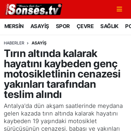
MERSİN
Mersin Nöbetçi Eczaneler
MERSİN
ASAYİŞ
SPOR
ÇEVRE
SAĞLIK
PO
ASAYİŞ
Mersin Hava Durumu
HABERLER
ASAYİŞ
Tırın altında kalarak
SPOR
Mersin Namaz Vakitleri
hayatını kaybeden genç
GÜNÜN MANŞETİ
Mersin Trafik Yoğunluk Haritası
motosikletlinin cenazesi
yakınları tarafından
DÜNYA
Süper Lig Puan Durumu ve Fikstür
teslim alındı
KÜLTÜR - SANAT
Tüm Manşetler
Antalya'da dün akşam saatlerinde meydana
MAGAZİN
Son Dakika Haberleri
gelen kazada tırın altında kalarak hayatını
kaybeden 19 yaşındaki motosiklet
SAĞLIK
Haber Arşivi
sürücüsünün cenazesi, babası ve yakınları