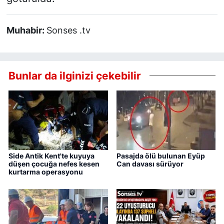
Muhabir:
Sonses .tv
Bunlar da ilginizi çekebilir
Side Antik Kent'te kuyuya
Pasajda ölü bulunan Eyüp
düşen çocuğa nefes kesen
Can davası sürüyor
kurtarma operasyonu