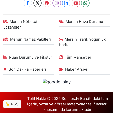
Mersin Nöbetçi
Mersin Hava Durumu
Eczaneler
Mersin Namaz Vakitleri
Mersin Trafik Yoğunluk
Haritası
Puan Durumu ve Fikstür
Tüm Manşetler
Son Dakika Haberleri
Haber Arşivi
Telif Hakkı © 2025 Sonses.tv Bu sitedeki tüm
RSS
içerik, yazılı ve görsel materyaller telif hakları
kapsamında korunmaktadır