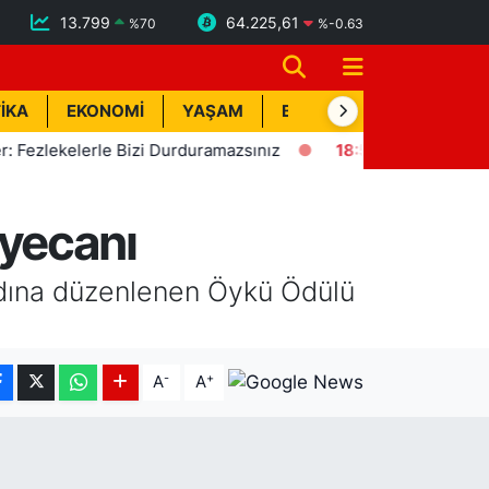
13.799
64.225,61
%
70
%
-0.63
İKA
EKONOMİ
YAŞAM
BİK İLAN
TEKNOLOJİ
ekelerle Bizi Durduramazsınız
18:57
Erdemli'de Deprem! K
yecanı
adına düzenlenen Öykü Ödülü
-
+
A
A