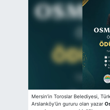
Siyaset
YEREL HABER
Haberde insan
Tanıtım
Mersin’in Toroslar Belediyesi, Tür
Arslanköy’ün gururu olan yazar
O