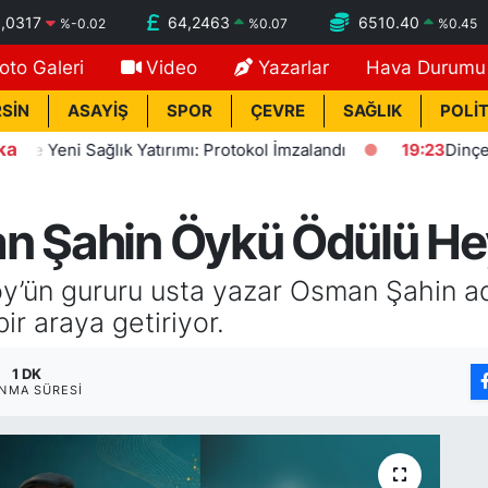
,0317
64,2463
6510.40
%
-0.02
%
0.07
%
0.45
oto Galeri
Video
Yazarlar
Hava Durumu
SİN
ASAYİŞ
SPOR
ÇEVRE
SAĞLIK
POLİT
ka
Yeni Sağlık Yatırımı: Protokol İmzalandı
19:23
Dinçer: Fezl
an Şahin Öykü Ödülü He
köy’ün gururu usta yazar Osman Şahin 
ir araya getiriyor.
1 DK
NMA SÜRESI