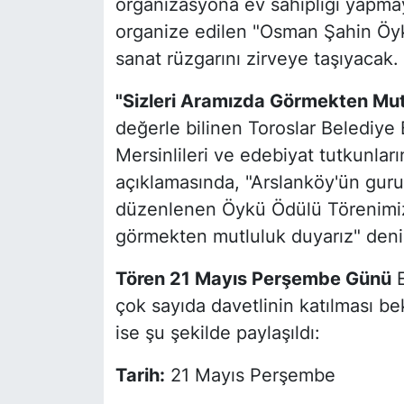
organizasyona ev sahipliği yapmay
organize edilen "Osman Şahin Öyk
sanat rüzgarını zirveye taşıyacak.
"Sizleri Aramızda Görmekten Mut
değerle bilinen Toroslar Belediye
Mersinlileri ve edebiyat tutkunları
açıklamasında, "Arslanköy'ün gur
düzenlenen Öykü Ödülü Törenimize 
görmekten mutluluk duyarız" denil
Tören 21 Mayıs Perşembe Günü
E
çok sayıda davetlinin katılması be
ise şu şekilde paylaşıldı:
Tarih:
21 Mayıs Perşembe