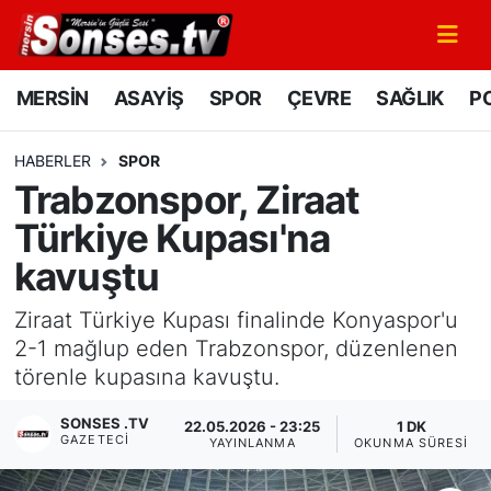
MERSİN
Mersin Nöbetçi Eczaneler
MERSİN
ASAYİŞ
SPOR
ÇEVRE
SAĞLIK
PO
ASAYİŞ
Mersin Hava Durumu
HABERLER
SPOR
Trabzonspor, Ziraat
SPOR
Mersin Namaz Vakitleri
Türkiye Kupası'na
GÜNÜN MANŞETİ
Mersin Trafik Yoğunluk Haritası
kavuştu
DÜNYA
Süper Lig Puan Durumu ve Fikstür
Ziraat Türkiye Kupası finalinde Konyaspor'u
2-1 mağlup eden Trabzonspor, düzenlenen
KÜLTÜR - SANAT
Tüm Manşetler
törenle kupasına kavuştu.
MAGAZİN
Son Dakika Haberleri
SONSES .TV
22.05.2026 - 23:25
1 DK
GAZETECI
YAYINLANMA
OKUNMA SÜRESI
SAĞLIK
Haber Arşivi