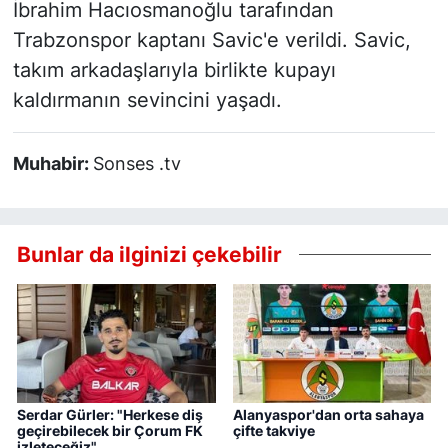
İbrahim Hacıosmanoğlu tarafından
Trabzonspor kaptanı Savic'e verildi. Savic,
takım arkadaşlarıyla birlikte kupayı
kaldırmanın sevincini yaşadı.
Muhabir:
Sonses .tv
Bunlar da ilginizi çekebilir
Serdar Gürler: "Herkese diş
Alanyaspor'dan orta sahaya
geçirebilecek bir Çorum FK
çifte takviye
izleteceğiz"