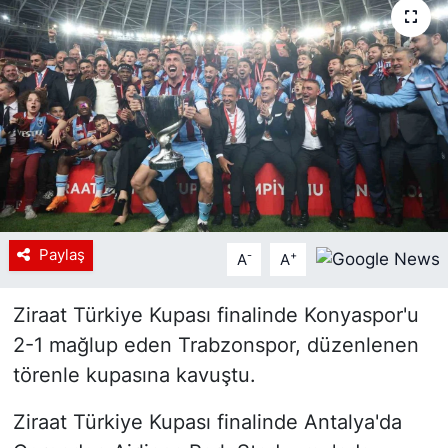
Siyaset
YEREL HABER
Haberde insan
Tanıtım
Paylaş
-
+
A
A
Ziraat Türkiye Kupası finalinde Konyaspor'u
2-1 mağlup eden Trabzonspor, düzenlenen
törenle kupasına kavuştu.
Ziraat Türkiye Kupası finalinde Antalya'da