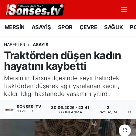
MERSİN
Mersin Nöbetçi Eczaneler
MERSİN
ASAYİŞ
SPOR
ÇEVRE
SAĞLIK
PO
ASAYİŞ
Mersin Hava Durumu
HABERLER
ASAYİŞ
Traktörden düşen kadın
SPOR
Mersin Namaz Vakitleri
hayatını kaybetti
GÜNÜN MANŞETİ
Mersin Trafik Yoğunluk Haritası
Mersin'in Tarsus ilçesinde seyir halindeki
DÜNYA
Süper Lig Puan Durumu ve Fikstür
traktörden düşerek ağır yaralanan kadın,
kaldırıldığı hastanede yaşamını yitirdi.
KÜLTÜR - SANAT
Tüm Manşetler
SONSES .TV
30.06.2026 - 23:41
2
GAZETECI
YAYINLANMA
PAYLAŞIM
OKU
MAGAZİN
Son Dakika Haberleri
SAĞLIK
Haber Arşivi