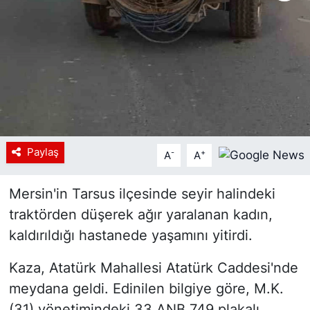
Siyaset
YEREL HABER
Haberde insan
Tanıtım
Paylaş
-
+
A
A
Mersin'in Tarsus ilçesinde seyir halindeki
traktörden düşerek ağır yaralanan kadın,
kaldırıldığı hastanede yaşamını yitirdi.
Kaza, Atatürk Mahallesi Atatürk Caddesi'nde
meydana geldi. Edinilen bilgiye göre, M.K.
(31) yönetimindeki 33 ANB 749 plakalı