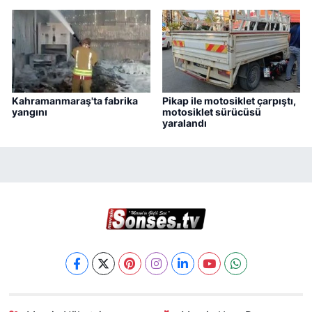
Kahramanmaraş'ta fabrika
Pikap ile motosiklet çarpıştı,
yangını
motosiklet sürücüsü
yaralandı