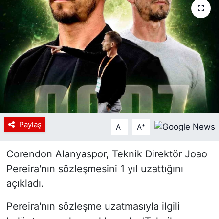
Siyaset
YEREL HABER
Haberde insan
Tanıtım
Paylaş
-
+
A
A
Corendon Alanyaspor, Teknik Direktör Joao
Pereira'nın sözleşmesini 1 yıl uzattığını
açıkladı.
Pereira'nın sözleşme uzatmasıyla ilgili