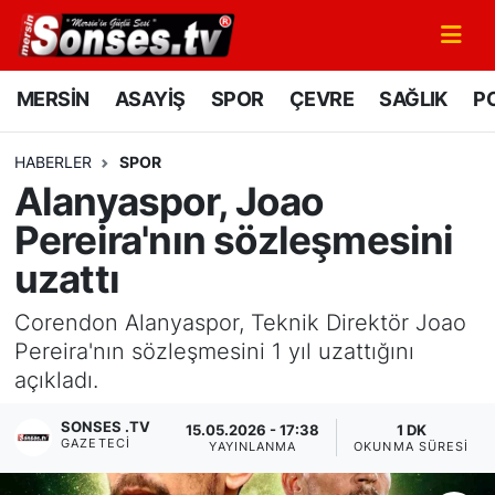
MERSİN
Mersin Nöbetçi Eczaneler
MERSİN
ASAYİŞ
SPOR
ÇEVRE
SAĞLIK
PO
ASAYİŞ
Mersin Hava Durumu
HABERLER
SPOR
Alanyaspor, Joao
SPOR
Mersin Namaz Vakitleri
Pereira'nın sözleşmesini
GÜNÜN MANŞETİ
Mersin Trafik Yoğunluk Haritası
uzattı
DÜNYA
Süper Lig Puan Durumu ve Fikstür
Corendon Alanyaspor, Teknik Direktör Joao
Pereira'nın sözleşmesini 1 yıl uzattığını
KÜLTÜR - SANAT
Tüm Manşetler
açıkladı.
MAGAZİN
Son Dakika Haberleri
SONSES .TV
15.05.2026 - 17:38
1 DK
GAZETECI
YAYINLANMA
OKUNMA SÜRESI
SAĞLIK
Haber Arşivi