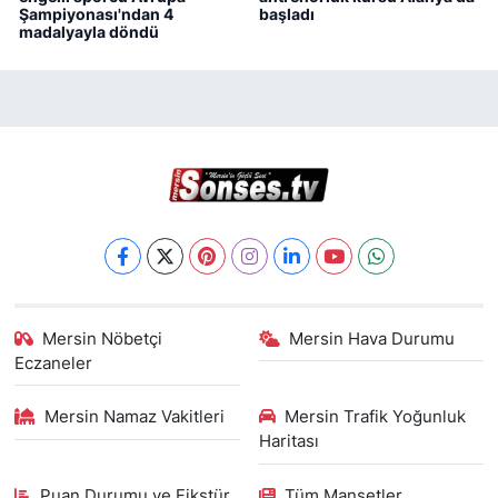
Şampiyonası'ndan 4
başladı
madalyayla döndü
Mersin Nöbetçi
Mersin Hava Durumu
Eczaneler
Mersin Namaz Vakitleri
Mersin Trafik Yoğunluk
Haritası
Puan Durumu ve Fikstür
Tüm Manşetler