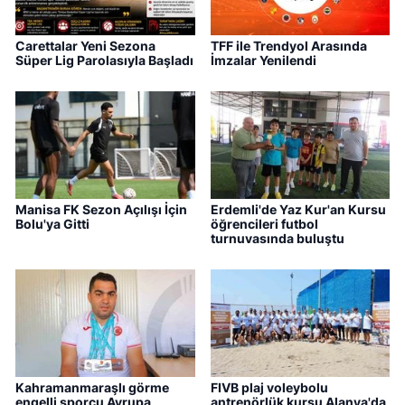
Carettalar Yeni Sezona
TFF ile Trendyol Arasında
Süper Lig Parolasıyla Başladı
İmzalar Yenilendi
Manisa FK Sezon Açılışı İçin
Erdemli'de Yaz Kur'an Kursu
Bolu'ya Gitti
öğrencileri futbol
turnuvasında buluştu
Kahramanmaraşlı görme
FIVB plaj voleybolu
engelli sporcu Avrupa
antrenörlük kursu Alanya'da