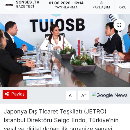
SONSES .TV
01.06.2026 - 12:14
3
GAZETECI
YAYINLANMA
PAYLAŞIM
OKUN
Siyaset
YEREL HABER
Haberde insan
Tanıtım
Paylaş
-
+
A
A
Japonya Dış Ticaret Teşkilatı (JETRO)
İstanbul Direktörü Seigo Endo, Türkiye'nin
yeşil ve dijital doğan ilk organize sanayi