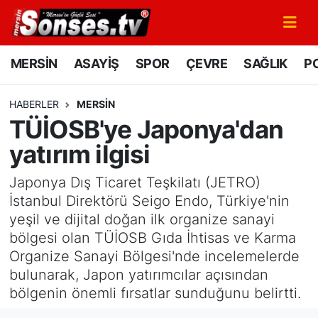
MERSİN
Mersin Nöbetçi Eczaneler
MERSİN
ASAYİŞ
SPOR
ÇEVRE
SAĞLIK
PO
ASAYİŞ
Mersin Hava Durumu
HABERLER
MERSİN
TÜİOSB'ye Japonya'dan
SPOR
Mersin Namaz Vakitleri
yatırım ilgisi
GÜNÜN MANŞETİ
Mersin Trafik Yoğunluk Haritası
Japonya Dış Ticaret Teşkilatı (JETRO)
DÜNYA
Süper Lig Puan Durumu ve Fikstür
İstanbul Direktörü Seigo Endo, Türkiye'nin
yeşil ve dijital doğan ilk organize sanayi
KÜLTÜR - SANAT
Tüm Manşetler
bölgesi olan TÜİOSB Gıda İhtisas ve Karma
Organize Sanayi Bölgesi'nde incelemelerde
MAGAZİN
Son Dakika Haberleri
bulunarak, Japon yatırımcılar açısından
bölgenin önemli fırsatlar sunduğunu belirtti.
SAĞLIK
Haber Arşivi