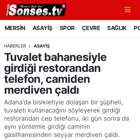
MERSİN
Mersin Nöbetçi Eczaneler
MERSİN
ASAYİŞ
SPOR
ÇEVRE
SAĞLIK
PO
ASAYİŞ
Mersin Hava Durumu
HABERLER
ASAYİŞ
Tuvalet bahanesiyle
SPOR
Mersin Namaz Vakitleri
girdiği restorandan
GÜNÜN MANŞETİ
Mersin Trafik Yoğunluk Haritası
telefon, camiden
merdiven çaldı
DÜNYA
Süper Lig Puan Durumu ve Fikstür
Adana'da bisikletiyle dolaşan bir şüpheli,
KÜLTÜR - SANAT
Tüm Manşetler
tuvaleti kullanacağını söyleyerek girdiği
restorandan cep telefonu, iki gün sonra da
MAGAZİN
Son Dakika Haberleri
aynı yöntemle girdiği caminin
gasilhanesinden seyyar merdiven çaldı.
SAĞLIK
Haber Arşivi