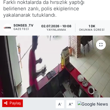
Farklı noktalarda da hırsızlık yaptığı
belirlenen zanlı, polis ekiplerince
Siyaset
yakalanarak tutuklandı.
YEREL HABER
SONSES .TV
02.07.2026 - 10:08
1 DK
GAZETECI
YAYINLANMA
OKUNMA SÜRESI
Haberde insan
Tanıtım
Paylaş
-
+
A
A