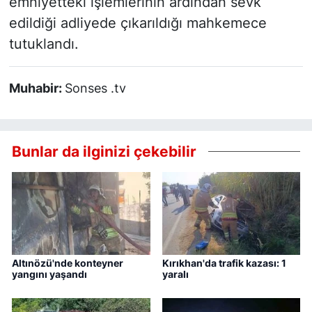
emniyetteki işlemlerinin ardından sevk
edildiği adliyede çıkarıldığı mahkemece
tutuklandı.
Muhabir:
Sonses .tv
Bunlar da ilginizi çekebilir
Altınözü'nde konteyner
Kırıkhan'da trafik kazası: 1
yangını yaşandı
yaralı