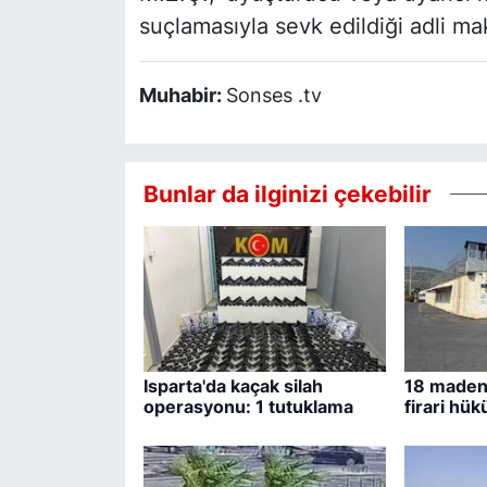
suçlamasıyla sevk edildiği adli ma
Muhabir:
Sonses .tv
Bunlar da ilginizi çekebilir
Isparta'da kaçak silah
18 madenc
operasyonu: 1 tutuklama
firari hü