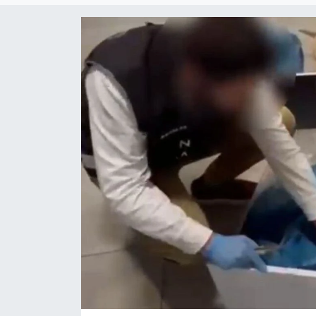
Siyaset
YEREL HABER
Haberde insan
Tanıtım