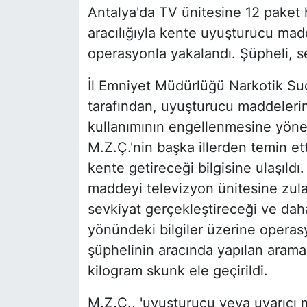
Antalya'da TV ünitesine 12 paket 
aracılığıyla kente uyuşturucu madd
operasyonla yakalandı. Şüpheli, se
İl Emniyet Müdürlüğü Narkotik S
tarafından, uyuşturucu maddelerin
kullanımının engellenmesine yöne
M.Z.Ç.'nin başka illerden temin e
kente getireceği bilgisine ulaşıldı
maddeyi televizyon ünitesine zulal
sevkiyat gerçekleştireceği ve daha
yönündeki bilgiler üzerine opera
şüphelinin aracında yapılan arama
kilogram skunk ele geçirildi.
M.Z.Ç., 'uyuşturucu veya uyarıcı