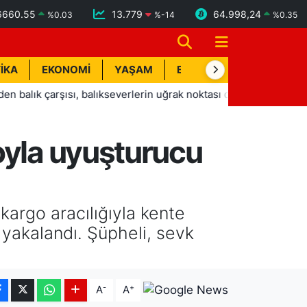
6660.55
13.779
64.998,24
%
0.03
%
-14
%
0.35
İKA
EKONOMİ
YAŞAM
BİK İLAN
TEKNOLOJİ
çarşısı, balıkseverlerin uğrak noktası oldu
14:04
Serdar 
oyla uyuşturucu
kargo aracılığıyla kente
yakalandı. Şüpheli, sevk
-
+
A
A