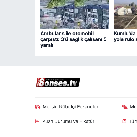
Ambulans ile otomobil
Kumlu'da 
çarpıştı: 3'ü sağlık çalışanı 5
yola rulo 
yaralı
Mersin Nöbetçi Eczaneler
Me
Puan Durumu ve Fikstür
Tüm