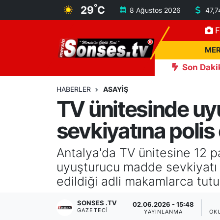
°
29
C
8 Ağustos 2026
47,7
F
MERSİN
Mersin Nöbetçi Eczaneler
MER
ASAYİŞ
Mersin Hava Durumu
Son Daki
rlandı
15:11
Kahramanmaraş'ta kayıp çocuk sulama kanal
SPOR
Mersin Namaz Vakitleri
HABERLER
ASAYİŞ
TV ünitesinde uy
GÜNÜN MANŞETİ
Mersin Trafik Yoğunluk Haritası
sevkiyatına polis
DÜNYA
Süper Lig Puan Durumu ve Fikstür
Antalya'da TV ünitesine 12 pa
KÜLTÜR - SANAT
Tüm Manşetler
uyuşturucu madde sevkiyatı y
edildiği adli makamlarca tutu
MAGAZİN
Son Dakika Haberleri
SONSES .TV
02.06.2026 - 15:48
GAZETECI
SAĞLIK
Haber Arşivi
YAYINLANMA
OK