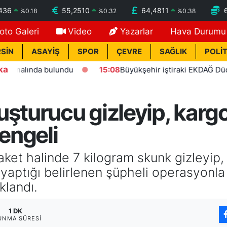
436
55,2510
64,4811
%
0.18
%
0.32
%
0.38
oto Galeri
Video
Yazarlar
Hava Durumu
SİN
ASAYİŞ
SPOR
ÇEVRE
SAĞLIK
POLİT
ka
ında bulundu
15:08
Büyükşehir iştiraki EKDAĞ Düden balık 
uşturucu gizleyip, karg
 engeli
ket halinde 7 kilogram skunk gizleyip, 
aptığı belirlenen şüpheli operasyonla 
klandı.
1 DK
UNMA SÜRESI