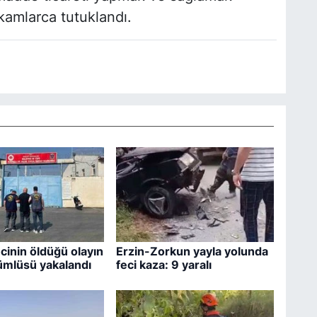
kamlarca tutuklandı.
inin öldüğü olayın
Erzin-Zorkun yayla yolunda
kümlüsü yakalandı
feci kaza: 9 yaralı