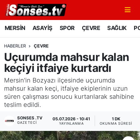
MERSİN
Mersin Nöbetçi Eczaneler
MERSİN
ASAYİŞ
SPOR
ÇEVRE
SAĞLIK
PO
ASAYİŞ
Mersin Hava Durumu
HABERLER
ÇEVRE
Uçurumda mahsur kalan
SPOR
Mersin Namaz Vakitleri
keçiyi itfaiye kurtardı
GÜNÜN MANŞETİ
Mersin Trafik Yoğunluk Haritası
Mersin'in Bozyazı ilçesinde uçurumda
DÜNYA
Süper Lig Puan Durumu ve Fikstür
mahsur kalan keçi, itfaiye ekiplerinin uzun
süren çalışması sonucu kurtarılarak sahibine
KÜLTÜR - SANAT
Tüm Manşetler
teslim edildi.
SONSES .TV
MAGAZİN
Son Dakika Haberleri
05.07.2026 - 10:41
1 DK
GAZETECI
YAYINLANMA
OKUNMA SÜRESI
SAĞLIK
Haber Arşivi