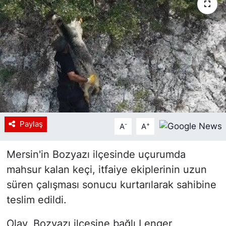
Siyaset
YEREL HABER
Haberde insan
Tanıtım
Paylaş
-
+
A
A
Mersin'in Bozyazı ilçesinde uçurumda
mahsur kalan keçi, itfaiye ekiplerinin uzun
süren çalışması sonucu kurtarılarak sahibine
teslim edildi.
Olay, Bozyazı ilçesine bağlı Lenger