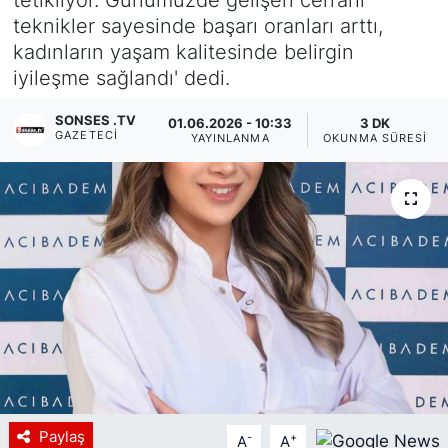
teknikler sayesinde başarı oranları arttı,
Siyaset
kadınların yaşam kalitesinde belirgin
iyileşme sağlandı' dedi.
YEREL HABER
SONSES .TV
01.06.2026 - 10:33
3 DK
Haberde insan
GAZETECI
YAYINLANMA
OKUNMA SÜRESI
Tanıtım
Paylaş
-
+
A
A