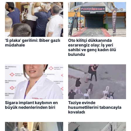
'S plaka' gerilimi: Biber gazlı
Oto kilitçi dükkanında
müdahale
esrarengiz olay: İş yeri
sahibi ve genç kadın ölü
bulundu
Sigara implant kaybının en
Taziye evinde
büyük nedenlerinden biri
husumetlilerini tabancayla
kovaladı