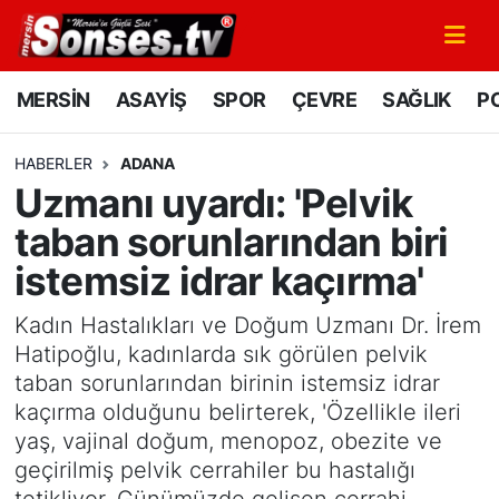
MERSİN
Mersin Nöbetçi Eczaneler
MERSİN
ASAYİŞ
SPOR
ÇEVRE
SAĞLIK
PO
ASAYİŞ
Mersin Hava Durumu
HABERLER
ADANA
Uzmanı uyardı: 'Pelvik
SPOR
Mersin Namaz Vakitleri
taban sorunlarından biri
GÜNÜN MANŞETİ
Mersin Trafik Yoğunluk Haritası
istemsiz idrar kaçırma'
DÜNYA
Süper Lig Puan Durumu ve Fikstür
Kadın Hastalıkları ve Doğum Uzmanı Dr. İrem
Hatipoğlu, kadınlarda sık görülen pelvik
KÜLTÜR - SANAT
Tüm Manşetler
taban sorunlarından birinin istemsiz idrar
kaçırma olduğunu belirterek, 'Özellikle ileri
MAGAZİN
Son Dakika Haberleri
yaş, vajinal doğum, menopoz, obezite ve
geçirilmiş pelvik cerrahiler bu hastalığı
SAĞLIK
Haber Arşivi
tetikliyor. Günümüzde gelişen cerrahi