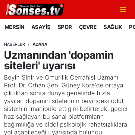
MERSİN
Mersin Nöbetçi Eczaneler
MERSİN
ASAYİŞ
SPOR
ÇEVRE
SAĞLIK
PO
ASAYİŞ
Mersin Hava Durumu
HABERLER
ADANA
Uzmanından 'dopamin
SPOR
Mersin Namaz Vakitleri
siteleri' uyarısı
GÜNÜN MANŞETİ
Mersin Trafik Yoğunluk Haritası
Beyin Sinir ve Omurilik Cerrahisi Uzmanı
DÜNYA
Süper Lig Puan Durumu ve Fikstür
Prof. Dr. Orhan Şen, Güney Kore'de ortaya
çıktıktan sonra dünya genelinde hızla
KÜLTÜR - SANAT
Tüm Manşetler
yayılan dopamin sitelerinin beyindeki ödül
sistemini manipüle ettiğini belirterek, geçici
MAGAZİN
Son Dakika Haberleri
haz sağlayan bu sanal platformların
bağımlılığa ve ciddi psikolojik rahatsızlıklara
SAĞLIK
Haber Arşivi
yol açabileceği uyarısında bulundu.