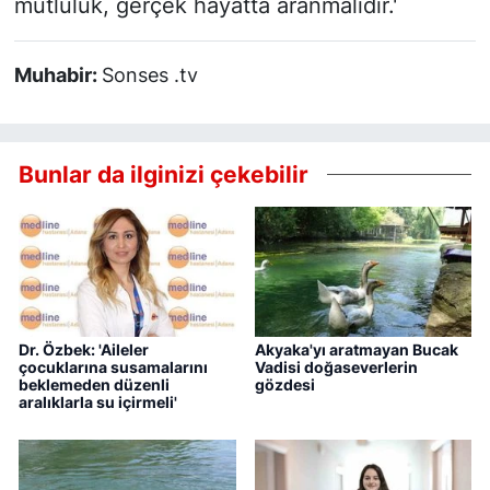
mutluluk, gerçek hayatta aranmalıdır.'
Muhabir:
Sonses .tv
Bunlar da ilginizi çekebilir
Dr. Özbek: 'Aileler
Akyaka'yı aratmayan Bucak
çocuklarına susamalarını
Vadisi doğaseverlerin
beklemeden düzenli
gözdesi
aralıklarla su içirmeli'