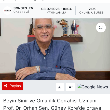
Siyaset
SONSES .TV
03.07.2026 - 10:04
2 DK
GAZETECI
YAYINLANMA
OKUNMA SÜRESI
YEREL HABER
Haberde insan
Tanıtım
Paylaş
-
+
A
A
Beyin Sinir ve Omurilik Cerrahisi Uzmanı
Prof. Dr. Orhan Şen, Güney Kore'de ortaya