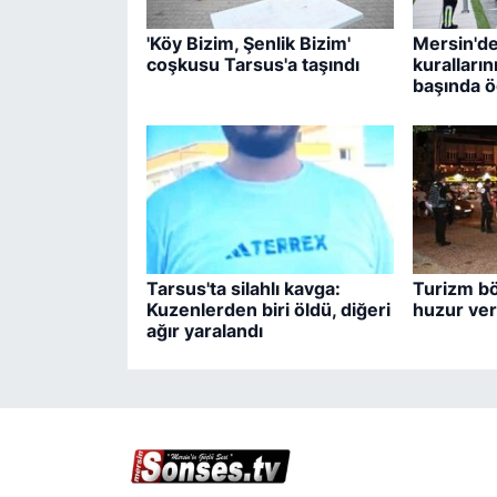
'Köy Bizim, Şenlik Bizim'
Mersin'de 
coşkusu Tarsus'a taşındı
kuralların
başında ö
Tarsus'ta silahlı kavga:
Turizm bö
Kuzenlerden biri öldü, diğeri
huzur ve
ağır yaralandı