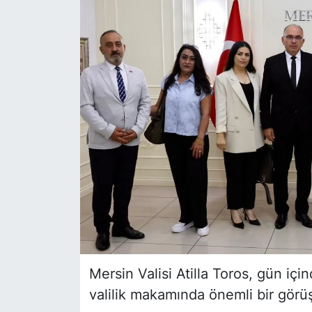
Siyaset
YEREL HABER
Haberde insan
Tanıtım
Mersin Valisi Atilla Toros, gün iç
valilik makamında önemli bir görü