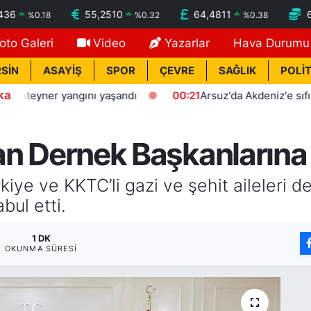
436
55,2510
64,4811
%
0.18
%
0.32
%
0.38
oto Galeri
Video
Yazarlar
Hava Durumu
SİN
ASAYİŞ
SPOR
ÇEVRE
SAĞLIK
POLİT
ka
yner yangını yaşandı
00:21
Arsuz'da Akdeniz'e sıfır polis e
’tan Dernek Başkanlarına
rkiye ve KKTC’li gazi ve şehit aileleri 
bul etti.
1 DK
OKUNMA SÜRESI