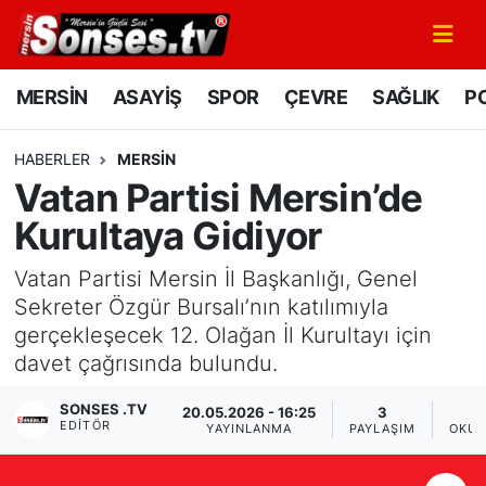
MERSİN
Mersin Nöbetçi Eczaneler
MERSİN
ASAYİŞ
SPOR
ÇEVRE
SAĞLIK
PO
ASAYİŞ
Mersin Hava Durumu
HABERLER
MERSİN
Vatan Partisi Mersin’de
SPOR
Mersin Namaz Vakitleri
Kurultaya Gidiyor
GÜNÜN MANŞETİ
Mersin Trafik Yoğunluk Haritası
Vatan Partisi Mersin İl Başkanlığı, Genel
DÜNYA
Süper Lig Puan Durumu ve Fikstür
Sekreter Özgür Bursalı’nın katılımıyla
gerçekleşecek 12. Olağan İl Kurultayı için
KÜLTÜR - SANAT
Tüm Manşetler
davet çağrısında bulundu.
SONSES .TV
MAGAZİN
Son Dakika Haberleri
20.05.2026 - 16:25
3
EDITÖR
YAYINLANMA
PAYLAŞIM
OKUN
SAĞLIK
Haber Arşivi