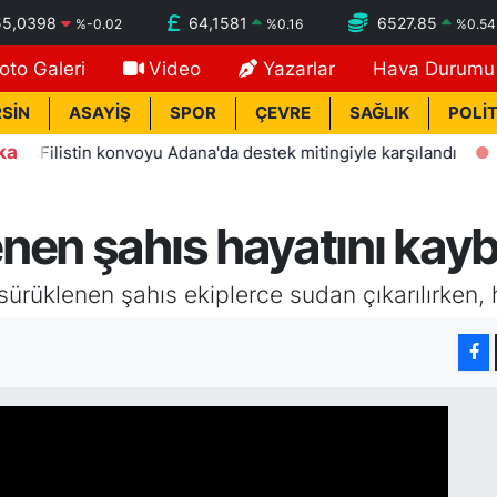
55,0398
64,1581
6527.85
%
-0.02
%
0.16
%
0.54
oto Galeri
Video
Yazarlar
Hava Durumu
SİN
ASAYİŞ
SPOR
ÇEVRE
SAĞLIK
POLİT
ka
ilistin konvoyu Adana'da destek mitingiyle karşılandı
21:3
nen şahıs hayatını kayb
 sürüklenen şahıs ekiplerce sudan çıkarılırken, h