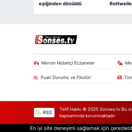
eşiğinden dönüldü
Rottweile
Mersin Nöbetçi Eczaneler
Me
Puan Durumu ve Fikstür
Tüm
Telif Hakkı © 2025 Sonses.tv Bu site
RSS
kapsamında korunmaktadır
En iyi site deneyimi sağlamak için çerezlerd