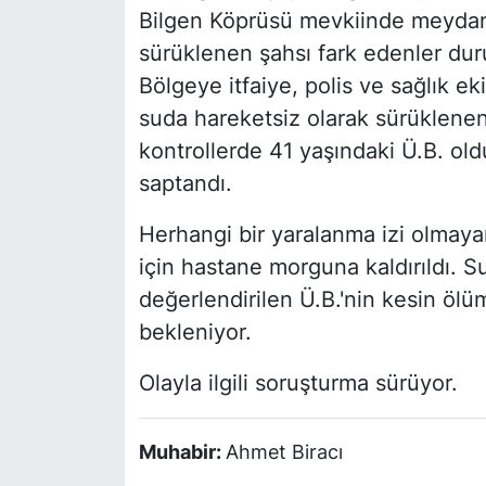
Bilgen Köprüsü mevkiinde meydana 
sürüklenen şahsı fark edenler dur
Bölgeye itfaiye, polis ve sağlık ekip
suda hareketsiz olarak sürüklenen 
kontrollerde 41 yaşındaki Ü.B. old
saptandı.
Herhangi bir yaralanma izi olmayan
için hastane morguna kaldırıldı. S
değerlendirilen Ü.B.'nin kesin ölü
bekleniyor.
Olayla ilgili soruşturma sürüyor.
Muhabir:
Ahmet Biracı