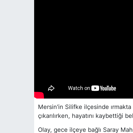
Siyaset
YEREL HABER
Haberde insan
Tanıtım
Mersin'in Silifke ilçesinde ırmakt
çıkarılırken, hayatını kaybettiği bel
Olay, gece ilçeye bağlı Saray Maha