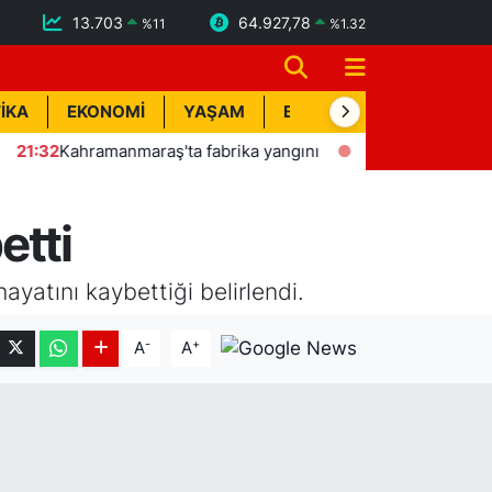
13.703
64.927,78
%
11
%
1.32
İKA
EKONOMİ
YAŞAM
BİK İLAN
TEKNOLOJİ
2
Kahramanmaraş'ta fabrika yangını
19:10
Pikap ile motosi
etti
ayatını kaybettiği belirlendi.
-
+
A
A