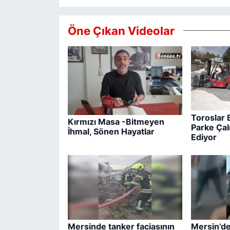
Öne Çıkan Videolar
Toroslar B
Kırmızı Masa -Bitmeyen
Parke Ça
İhmal, Sönen Hayatlar
Ediyor
Mersinde tanker faciasının
Mersin’de