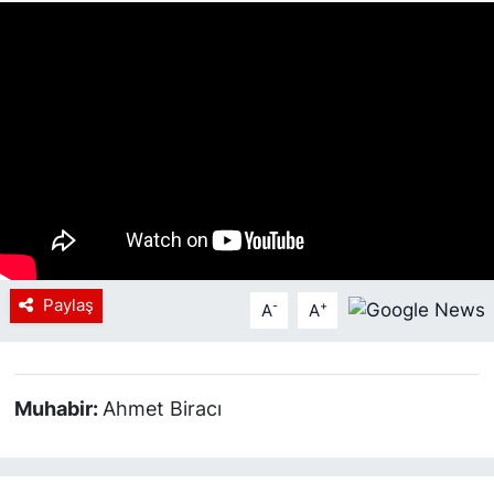
Siyaset
YEREL HABER
Haberde insan
Tanıtım
Paylaş
-
+
A
A
Muhabir:
Ahmet Biracı