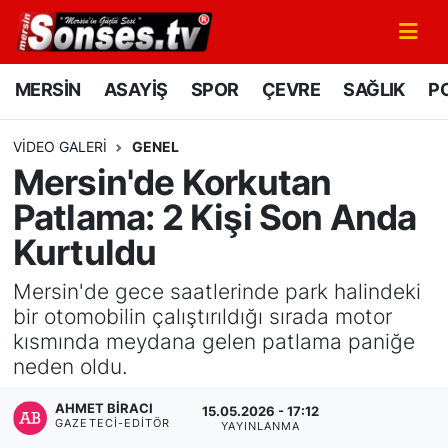
MERSİN
Mersin Nöbetçi Eczaneler
MERSİN
ASAYİŞ
SPOR
ÇEVRE
SAĞLIK
PO
ASAYİŞ
Mersin Hava Durumu
VIDEO GALERI
GENEL
Mersin'de Korkutan
SPOR
Mersin Namaz Vakitleri
Patlama: 2 Kişi Son Anda
GÜNÜN MANŞETİ
Mersin Trafik Yoğunluk Haritası
Kurtuldu
DÜNYA
Süper Lig Puan Durumu ve Fikstür
Mersin'de gece saatlerinde park halindeki
bir otomobilin çalıştırıldığı sırada motor
KÜLTÜR - SANAT
Tüm Manşetler
kısmında meydana gelen patlama paniğe
neden oldu.
MAGAZİN
Son Dakika Haberleri
AHMET BIRACI
15.05.2026 - 17:12
GAZETECI-EDITÖR
YAYINLANMA
SAĞLIK
Haber Arşivi