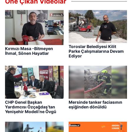
Öne Çıkan Videolar
Toroslar Belediyesi Kilit
Kırmızı Masa -Bitmeyen
Parke Çalışmalarına Devam
İhmal, Sönen Hayatlar
Ediyor
CHP Genel Başkan
Mersinde tanker faciasının
Yardımcısı Özçağdaş’tan
eşiğinden dönüldü
Yenişehir Modeli’ne Övgü