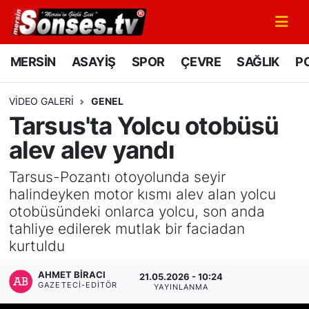
MERSİN
Mersin Nöbetçi Eczaneler
MERSİN
ASAYİŞ
SPOR
ÇEVRE
SAĞLIK
PO
ASAYİŞ
Mersin Hava Durumu
VIDEO GALERI
GENEL
Tarsus'ta Yolcu otobüsü
SPOR
Mersin Namaz Vakitleri
alev alev yandı
GÜNÜN MANŞETİ
Mersin Trafik Yoğunluk Haritası
Tarsus-Pozantı otoyolunda seyir
halindeyken motor kısmı alev alan yolcu
DÜNYA
Süper Lig Puan Durumu ve Fikstür
otobüsündeki onlarca yolcu, son anda
tahliye edilerek mutlak bir faciadan
KÜLTÜR - SANAT
Tüm Manşetler
kurtuldu
MAGAZİN
Son Dakika Haberleri
AHMET BIRACI
21.05.2026 - 10:24
GAZETECI-EDITÖR
YAYINLANMA
SAĞLIK
Haber Arşivi