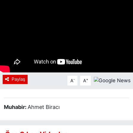
Siyaset
YEREL HABER
Haberde insan
Tanıtım
Paylaş
-
+
A
A
Muhabir:
Ahmet Biracı