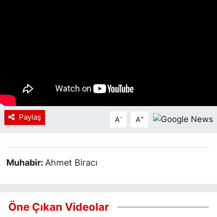
Siyaset
YEREL HABER
Haberde insan
Tanıtım
Paylaş
-
+
A
A
Muhabir:
Ahmet Biracı
Öne Çıkan Videolar