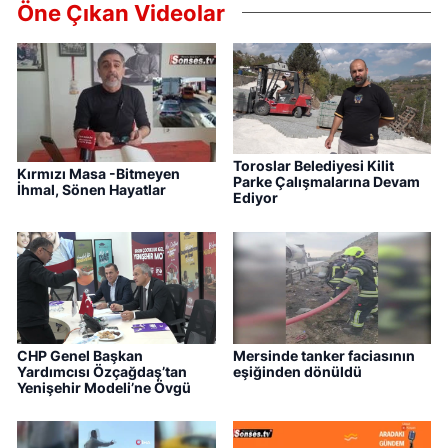
Öne Çıkan Videolar
Toroslar Belediyesi Kilit
Kırmızı Masa -Bitmeyen
Parke Çalışmalarına Devam
İhmal, Sönen Hayatlar
Ediyor
CHP Genel Başkan
Mersinde tanker faciasının
Yardımcısı Özçağdaş’tan
eşiğinden dönüldü
Yenişehir Modeli’ne Övgü