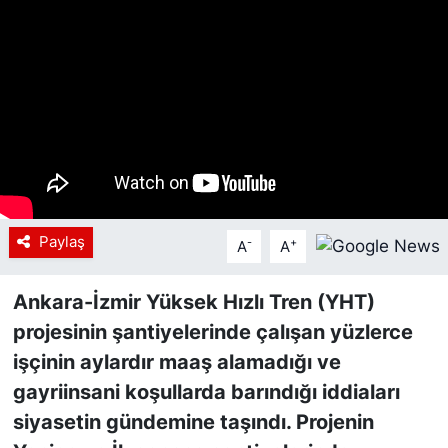
Siyaset
YEREL HABER
Haberde insan
Tanıtım
Paylaş
-
+
A
A
Ankara-İzmir Yüksek Hızlı Tren (YHT)
projesinin şantiyelerinde çalışan yüzlerce
işçinin aylardır maaş alamadığı ve
gayriinsani koşullarda barındığı iddiaları
siyasetin gündemine taşındı. Projenin