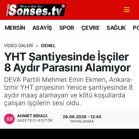
MERSİN
Mersin Nöbetçi Eczaneler
MERSİN
ASAYİŞ
SPOR
ÇEVRE
SAĞLIK
PO
ASAYİŞ
Mersin Hava Durumu
VIDEO GALERI
GENEL
YHT Şantiyesinde İşçiler
SPOR
Mersin Namaz Vakitleri
8 Aydır Parasını Alamıyor
GÜNÜN MANŞETİ
Mersin Trafik Yoğunluk Haritası
DEVA Partili Mehmet Emin Ekmen, Ankara-
İzmir YHT projesinin Yenice şantiyesinde 8
DÜNYA
Süper Lig Puan Durumu ve Fikstür
aydır maaş alamayan ve kötü koşullarda
çalışan işçilerin sesi oldu.
KÜLTÜR - SANAT
Tüm Manşetler
AHMET BIRACI
29.06.2026 - 12:45
MAGAZİN
Son Dakika Haberleri
GAZETECI-EDITÖR
YAYINLANMA
SAĞLIK
Haber Arşivi