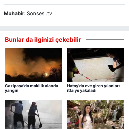
Muhabir:
Sonses .tv
Bunlar da ilginizi çekebilir
Gazipaşa'da makilik alanda
Hatay'da eve giren yılanları
yangın
itfaiye yakaladı