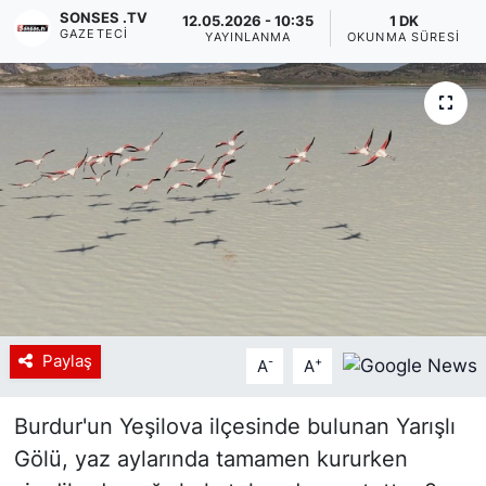
SONSES .TV
12.05.2026 - 10:35
1 DK
GAZETECI
Siyaset
YAYINLANMA
OKUNMA SÜRESI
YEREL HABER
Haberde insan
Tanıtım
Paylaş
-
+
A
A
Burdur'un Yeşilova ilçesinde bulunan Yarışlı
Gölü, yaz aylarında tamamen kururken