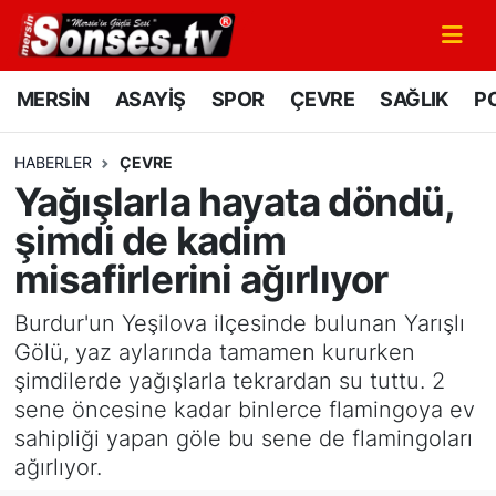
MERSİN
Mersin Nöbetçi Eczaneler
MERSİN
ASAYİŞ
SPOR
ÇEVRE
SAĞLIK
PO
ASAYİŞ
Mersin Hava Durumu
HABERLER
ÇEVRE
Yağışlarla hayata döndü,
SPOR
Mersin Namaz Vakitleri
şimdi de kadim
GÜNÜN MANŞETİ
Mersin Trafik Yoğunluk Haritası
misafirlerini ağırlıyor
DÜNYA
Süper Lig Puan Durumu ve Fikstür
Burdur'un Yeşilova ilçesinde bulunan Yarışlı
Gölü, yaz aylarında tamamen kururken
KÜLTÜR - SANAT
Tüm Manşetler
şimdilerde yağışlarla tekrardan su tuttu. 2
sene öncesine kadar binlerce flamingoya ev
MAGAZİN
Son Dakika Haberleri
sahipliği yapan göle bu sene de flamingoları
ağırlıyor.
SAĞLIK
Haber Arşivi