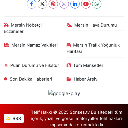
Mersin Nöbetçi
Mersin Hava Durumu
Eczaneler
Mersin Namaz Vakitleri
Mersin Trafik Yoğunluk
Haritası
Puan Durumu ve Fikstür
Tüm Manşetler
Son Dakika Haberleri
Haber Arşivi
Telif Hakkı © 2025 Sonses.tv Bu sitedeki tüm
RSS
içerik, yazılı ve görsel materyaller telif hakları
kapsamında korunmaktadır