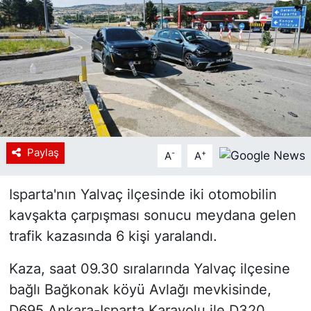
Siyaset
YEREL HABER
Haberde insan
Tanıtım
Paylaş
-
+
A
A
Isparta'nın Yalvaç ilçesinde iki otomobilin
kavşakta çarpışması sonucu meydana gelen
trafik kazasında 6 kişi yaralandı.
Kaza, saat 09.30 sıralarında Yalvaç ilçesine
bağlı Bağkonak köyü Avlağı mevkisinde,
D695 Ankara-Isparta Karayolu ile D320