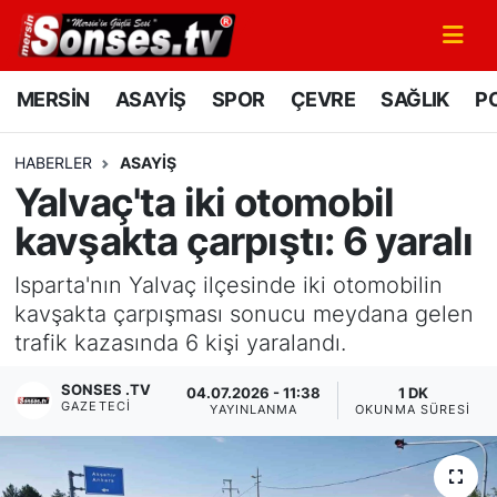
MERSİN
Mersin Nöbetçi Eczaneler
MERSİN
ASAYİŞ
SPOR
ÇEVRE
SAĞLIK
PO
ASAYİŞ
Mersin Hava Durumu
HABERLER
ASAYİŞ
Yalvaç'ta iki otomobil
SPOR
Mersin Namaz Vakitleri
kavşakta çarpıştı: 6 yaralı
GÜNÜN MANŞETİ
Mersin Trafik Yoğunluk Haritası
Isparta'nın Yalvaç ilçesinde iki otomobilin
DÜNYA
Süper Lig Puan Durumu ve Fikstür
kavşakta çarpışması sonucu meydana gelen
trafik kazasında 6 kişi yaralandı.
KÜLTÜR - SANAT
Tüm Manşetler
SONSES .TV
04.07.2026 - 11:38
1 DK
GAZETECI
YAYINLANMA
OKUNMA SÜRESI
MAGAZİN
Son Dakika Haberleri
SAĞLIK
Haber Arşivi