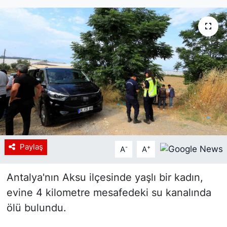
Siyaset
YEREL HABER
Haberde insan
Tanıtım
Paylaş
-
+
A
A
Antalya'nın Aksu ilçesinde yaşlı bir kadın,
evine 4 kilometre mesafedeki su kanalında
ölü bulundu.