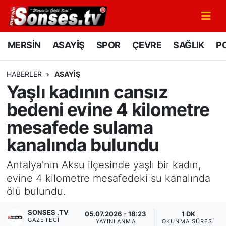
MERSİN
Mersin Nöbetçi Eczaneler
MERSİN
ASAYİŞ
SPOR
ÇEVRE
SAĞLIK
PO
ASAYİŞ
Mersin Hava Durumu
HABERLER
ASAYİŞ
Yaşlı kadının cansız
SPOR
Mersin Namaz Vakitleri
bedeni evine 4 kilometre
GÜNÜN MANŞETİ
Mersin Trafik Yoğunluk Haritası
mesafede sulama
kanalında bulundu
DÜNYA
Süper Lig Puan Durumu ve Fikstür
Antalya'nın Aksu ilçesinde yaşlı bir kadın,
KÜLTÜR - SANAT
Tüm Manşetler
evine 4 kilometre mesafedeki su kanalında
ölü bulundu.
MAGAZİN
Son Dakika Haberleri
SONSES .TV
05.07.2026 - 18:23
1 DK
SAĞLIK
Haber Arşivi
GAZETECI
YAYINLANMA
OKUNMA SÜRESI