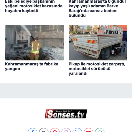
Eski belediye başkanının
Kahramanmaraş'ta 6 gündür
yeğeni motosiklet kazasında
kayıp yaşlı adamın Berke
hayatını kaybetti
Barajı'nda cansız bedeni
bulundu
Kahramanmaraş'ta fabrika
Pikap ile motosiklet çarpıştı,
yangını
motosiklet sürücüsü
yaralandı