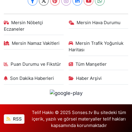
Mersin Nöbetçi
Mersin Hava Durumu
Eczaneler
Mersin Namaz Vakitleri
Mersin Trafik Yoğunluk
Haritası
Puan Durumu ve Fikstür
Tüm Manşetler
Son Dakika Haberleri
Haber Arşivi
Telif Hakkı © 2025 Sonses.tv Bu sitedeki tüm
RSS
içerik, yazılı ve görsel materyaller telif hakları
kapsamında korunmaktadır