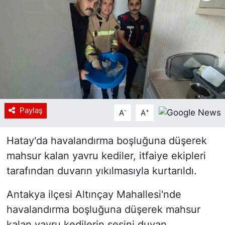
Siyaset
YEREL HABER
Haberde insan
Tanıtım
Paylaş
-
+
A
A
Hatay'da havalandırma boşluğuna düşerek
mahsur kalan yavru kediler, itfaiye ekipleri
tarafından duvarın yıkılmasıyla kurtarıldı.
Antakya ilçesi Altınçay Mahallesi'nde
havalandırma boşluğuna düşerek mahsur
kalan yavru kedilerin sesini duyan