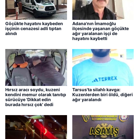
Göçükte hayatını kaybeden
Adana'nın İmamoğlu
işçinin cenazesi adli tıptan
ilçesinde yaşanan göçükte
alındı
ağır yaralanan işçi de
hayatını kaybetti
Hırsız aracı soydu, kuzeni
Tarsus'ta silahlı kavga:
kendini memur olarak tanıtıp
Kuzenlerden biri öldü, diğeri
sürücüye 'Dikkat edin
ağır yaralandı
burada hırsız çok' dedi