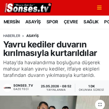
MERSİN
Mersin Nöbetçi Eczaneler
MERSİN
ASAYİŞ
SPOR
ÇEVRE
SAĞLIK
PO
ASAYİŞ
Mersin Hava Durumu
HABERLER
ASAYİŞ
Yavru kediler duvarın
SPOR
Mersin Namaz Vakitleri
kırılmasıyla kurtarıldılar
GÜNÜN MANŞETİ
Mersin Trafik Yoğunluk Haritası
Hatay'da havalandırma boşluğuna düşerek
DÜNYA
Süper Lig Puan Durumu ve Fikstür
mahsur kalan yavru kediler, itfaiye ekipleri
tarafından duvarın yıkılmasıyla kurtarıldı.
KÜLTÜR - SANAT
Tüm Manşetler
SONSES .TV
25.05.2026 - 08:52
1 DK
GAZETECI
YAYINLANMA
OKUNMA SÜRESI
MAGAZİN
Son Dakika Haberleri
SAĞLIK
Haber Arşivi