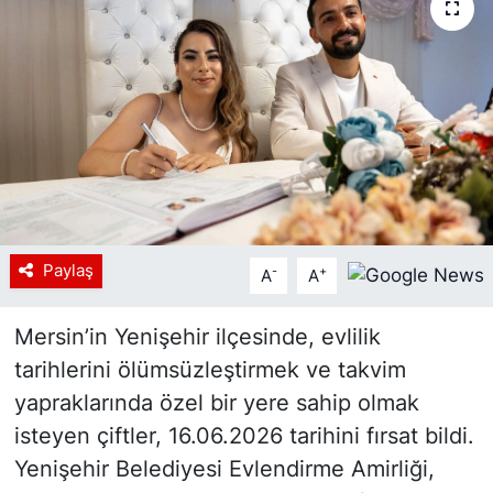
Siyaset
YEREL HABER
Haberde insan
Tanıtım
Paylaş
-
+
A
A
Mersin’in Yenişehir ilçesinde, evlilik
tarihlerini ölümsüzleştirmek ve takvim
yapraklarında özel bir yere sahip olmak
isteyen çiftler, 16.06.2026 tarihini fırsat bildi.
Yenişehir Belediyesi Evlendirme Amirliği,