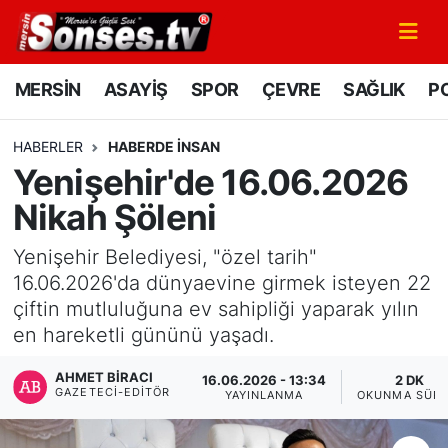
MERSİN
Mersin Nöbetçi Eczaneler
MERSİN
ASAYİŞ
SPOR
ÇEVRE
SAĞLIK
PO
ASAYİŞ
Mersin Hava Durumu
HABERLER
HABERDE INSAN
Yenişehir'de 16.06.2026
SPOR
Mersin Namaz Vakitleri
Nikah Şöleni
GÜNÜN MANŞETİ
Mersin Trafik Yoğunluk Haritası
Yenişehir Belediyesi, "özel tarih"
DÜNYA
Süper Lig Puan Durumu ve Fikstür
16.06.2026'da dünyaevine girmek isteyen 22
çiftin mutluluğuna ev sahipliği yaparak yılın
KÜLTÜR - SANAT
Tüm Manşetler
en hareketli gününü yaşadı.
AHMET BIRACI
MAGAZİN
Son Dakika Haberleri
16.06.2026 - 13:34
2 DK
GAZETECI-EDITÖR
YAYINLANMA
OKUNMA SÜRE
SAĞLIK
Haber Arşivi