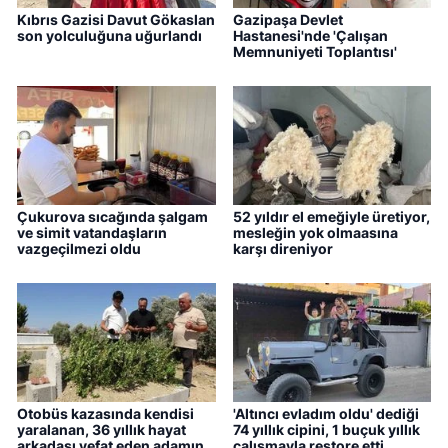
Kıbrıs Gazisi Davut Gökaslan
Gazipaşa Devlet
son yolculuğuna uğurlandı
Hastanesi'nde 'Çalışan
Memnuniyeti Toplantısı'
Çukurova sıcağında şalgam
52 yıldır el emeğiyle üretiyor,
ve simit vatandaşların
mesleğin yok olmaasına
vazgeçilmezi oldu
karşı direniyor
Otobüs kazasında kendisi
'Altıncı evladım oldu' dediği
yaralanan, 36 yıllık hayat
74 yıllık cipini, 1 buçuk yıllık
arkadaşı vefat eden adamın
çalışmayla restore etti