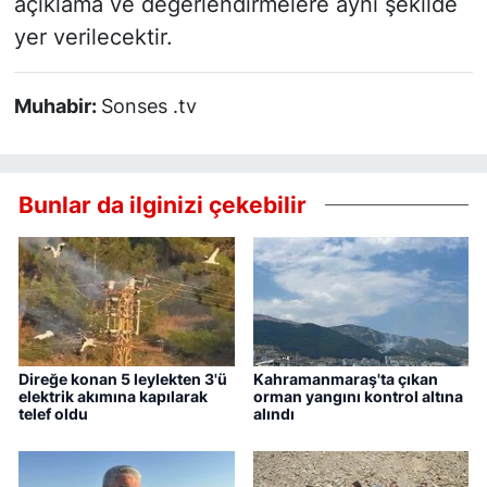
açıklama ve değerlendirmelere aynı şekilde
yer verilecektir.
Muhabir:
Sonses .tv
Bunlar da ilginizi çekebilir
Direğe konan 5 leylekten 3'ü
Kahramanmaraş'ta çıkan
elektrik akımına kapılarak
orman yangını kontrol altına
telef oldu
alındı