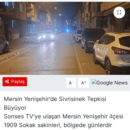
Siyaset
YEREL HABER
Haberde insan
Tanıtım
Paylaş
-
+
A
A
Mersin Yenişehir'de Sivrisinek Tepkisi
Büyüyor
Sonses TV'ye ulaşan Mersin Yenişehir ilçesi
1909 Sokak sakinleri, bölgede günlerdir