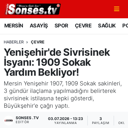
MERSİN
Mersin Nöbetçi Eczaneler
MERSİN
ASAYİŞ
SPOR
ÇEVRE
SAĞLIK
PO
ASAYİŞ
Mersin Hava Durumu
HABERLER
ÇEVRE
Yenişehir'de Sivrisinek
SPOR
Mersin Namaz Vakitleri
İsyanı: 1909 Sokak
GÜNÜN MANŞETİ
Mersin Trafik Yoğunluk Haritası
Yardım Bekliyor!
DÜNYA
Süper Lig Puan Durumu ve Fikstür
Mersin Yenişehir 1907, 1909 Sokak sakinleri,
3 gündür ilaçlama yapılmadığını belirterek
KÜLTÜR - SANAT
Tüm Manşetler
sivrisinek istilasına tepki gösterdi,
Büyükşehir'e çağrı yaptı.
MAGAZİN
Son Dakika Haberleri
SONSES .TV
03.07.2026 - 13:23
3
EDITÖR
SAĞLIK
Haber Arşivi
YAYINLANMA
PAYLAŞIM
OKUN