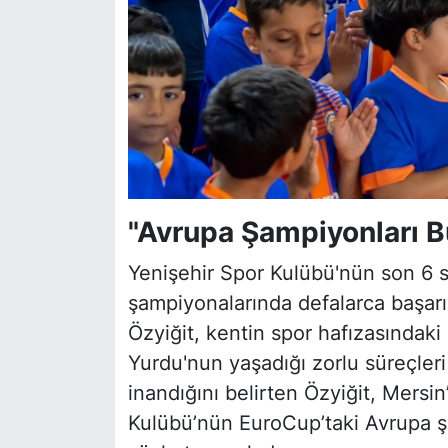
"Avrupa Şampiyonları B
Yenişehir Spor Kulübü'nün son 6 
şampiyonalarında defalarca başarı
Özyiğit, kentin spor hafızasındak
Yurdu'nun yaşadığı zorlu süreçler
inandığını belirten Özyiğit, Mersi
Kulübü’nün EuroCup’taki Avrupa şa