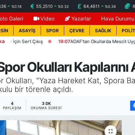
436
55,2510
64,4811
%
0.18
%
0.32
%
0.38
oto Galeri
Video
Yazarlar
Hava Durumu
SİN
ASAYİŞ
SPOR
ÇEVRE
SAĞLIK
POLİT
ka
ış
19:07
ADAF'tan Okullarda Mescit Uygulaması Çağrısı
por Okulları Kapılarını 
r Okulları, "Yaza Hareket Kat, Spora B
lu bir törenle açıldı.
4
3 DK
PAYLAŞIM
OKUNMA SÜRESI