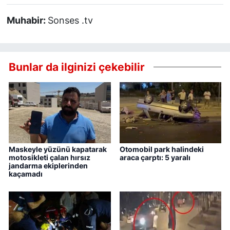
Muhabir:
Sonses .tv
Bunlar da ilginizi çekebilir
Maskeyle yüzünü kapatarak
Otomobil park halindeki
motosikleti çalan hırsız
araca çarptı: 5 yaralı
jandarma ekiplerinden
kaçamadı