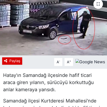
Siyaset
YEREL HABER
Haberde insan
Tanıtım
Paylaş
-
+
A
A
Hatay'ın Samandağ ilçesinde hafif ticari
araca giren yılanın, sürücüyü korkuttuğu
anlar kameraya yansıdı.
Samandağ ilçesi Kurtderesi Mahallesi'nde