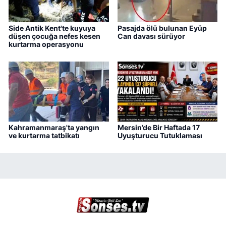
Side Antik Kent'te kuyuya
Pasajda ölü bulunan Eyüp
düşen çocuğa nefes kesen
Can davası sürüyor
kurtarma operasyonu
Kahramanmaraş'ta yangın
Mersin’de Bir Haftada 17
ve kurtarma tatbikatı
Uyuşturucu Tutuklaması