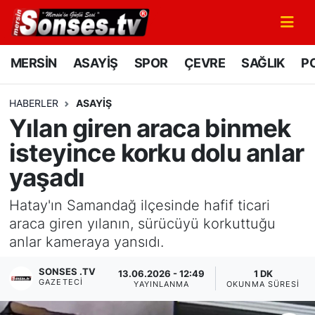
MERSİN
Mersin Nöbetçi Eczaneler
MERSİN
ASAYİŞ
SPOR
ÇEVRE
SAĞLIK
PO
ASAYİŞ
Mersin Hava Durumu
HABERLER
ASAYİŞ
Yılan giren araca binmek
SPOR
Mersin Namaz Vakitleri
isteyince korku dolu anlar
GÜNÜN MANŞETİ
Mersin Trafik Yoğunluk Haritası
yaşadı
DÜNYA
Süper Lig Puan Durumu ve Fikstür
Hatay'ın Samandağ ilçesinde hafif ticari
araca giren yılanın, sürücüyü korkuttuğu
KÜLTÜR - SANAT
Tüm Manşetler
anlar kameraya yansıdı.
MAGAZİN
Son Dakika Haberleri
SONSES .TV
13.06.2026 - 12:49
1 DK
GAZETECI
YAYINLANMA
OKUNMA SÜRESI
SAĞLIK
Haber Arşivi