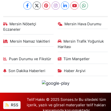
Mersin Nöbetçi
Mersin Hava Durumu
Eczaneler
Mersin Namaz Vakitleri
Mersin Trafik Yoğunluk
Haritası
Puan Durumu ve Fikstür
Tüm Manşetler
Son Dakika Haberleri
Haber Arşivi
Telif Hakkı © 2025 Sonses.tv Bu sitedeki tüm
RSS
içerik, yazılı ve görsel materyaller telif hakları
kapsamında korunmaktadır