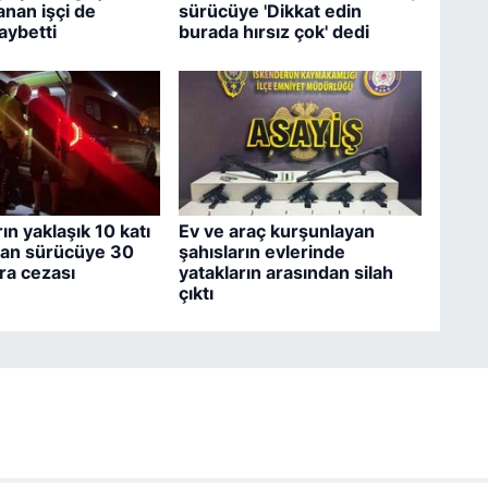
anan işçi de
sürücüye 'Dikkat edin
aybetti
burada hırsız çok' dedi
rın yaklaşık 10 katı
Ev ve araç kurşunlayan
ıkan sürücüye 30
şahısların evlerinde
ara cezası
yatakların arasından silah
çıktı