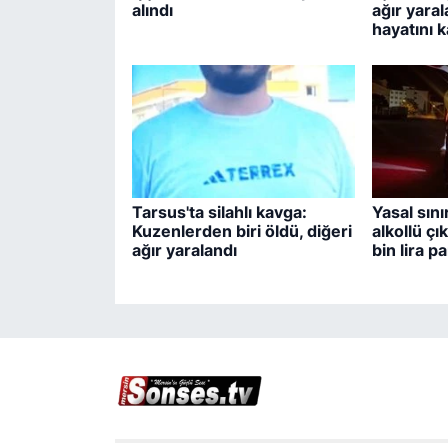
alındı
ağır yaral
hayatını k
Tarsus'ta silahlı kavga:
Yasal sını
Kuzenlerden biri öldü, diğeri
alkollü ç
ağır yaralandı
bin lira p