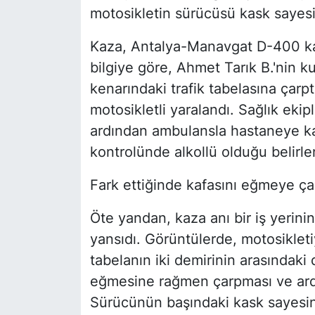
motosikletin sürücüsü kask sayes
Kaza, Antalya-Manavgat D-400 ka
bilgiye göre, Ahmet Tarık B.'nin k
kenarındaki trafik tabelasına çarptı
motosikletli yaralandı. Sağlık eki
ardından ambulansla hastaneye ka
kontrolünde alkollü olduğu belirle
Fark ettiğinde kafasını eğmeye çal
Öte yandan, kaza anı bir iş yerin
yansıdı. Görüntülerde, motosikletiy
tabelanın iki demirinin arasındaki 
eğmesine rağmen çarpması ve ardın
Sürücünün başındaki kask sayesind