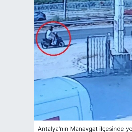
Siyaset
YEREL HABER
Haberde insan
Tanıtım
Antalya'nın Manavgat ilçesinde yo