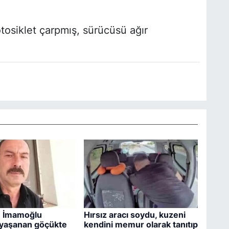
tosiklet çarpmış, sürücüsü ağır
n İmamoğlu
Hırsız aracı soydu, kuzeni
 yaşanan göçükte
kendini memur olarak tanıtıp