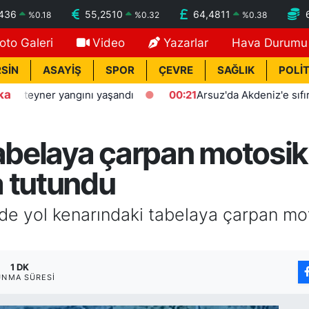
7436
55,2510
64,4811
%
0.18
%
0.32
%
0.38
oto Galeri
Video
Yazarlar
Hava Durumu
SİN
ASAYİŞ
SPOR
ÇEVRE
SAĞLIK
POLİT
ka
eyner yangını yaşandı
00:21
Arsuz'da Akdeniz'e sıfır polis 
abelaya çarpan motosikl
 tutundu
de yol kenarındaki tabelaya çarpan mo
1 DK
UNMA SÜRESI