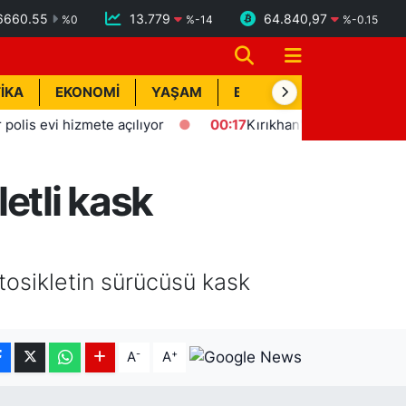
6660.55
13.779
64.840,97
%
0
%
-14
%
-0.15
İKA
EKONOMİ
YAŞAM
BİK İLAN
TEKNOLOJİ
evi hizmete açılıyor
00:17
Kırıkhan'da trafik kazası: 1 yaral
etli kask
tosikletin sürücüsü kask
-
+
A
A