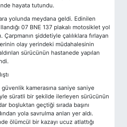
inde hayata tutundu.
ra yolunda meydana geldi. Edinilen
ullandığı 07 BNE 137 plakalı motosiklet yol
. Çarpmanın şiddetiyle çalılıklara fırlayan
plerinin olay yerindeki müdahalesinin
ldırılan sürücünün hastanede yapılan
ndi.
ıştı
in güvenlik kamerasına saniye saniye
le süratli bir şekilde ilerleyen sürücünün
dar boşluktan geçtiği sırada başını
dan yola savrulma anları yer aldı.
e ölümcül bir kazayı ucuz atlattığı