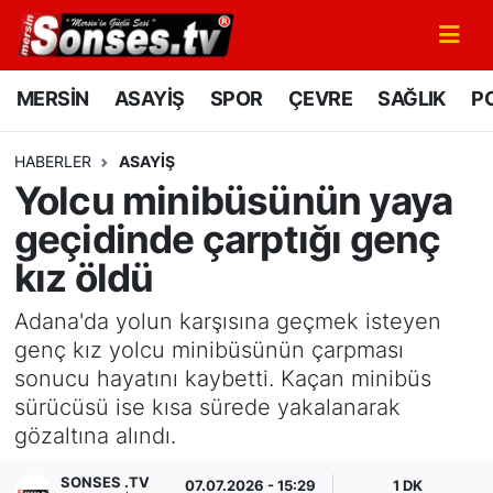
MERSİN
Mersin Nöbetçi Eczaneler
MERSİN
ASAYİŞ
SPOR
ÇEVRE
SAĞLIK
PO
ASAYİŞ
Mersin Hava Durumu
HABERLER
ASAYİŞ
Yolcu minibüsünün yaya
SPOR
Mersin Namaz Vakitleri
geçidinde çarptığı genç
GÜNÜN MANŞETİ
Mersin Trafik Yoğunluk Haritası
kız öldü
DÜNYA
Süper Lig Puan Durumu ve Fikstür
Adana'da yolun karşısına geçmek isteyen
genç kız yolcu minibüsünün çarpması
KÜLTÜR - SANAT
Tüm Manşetler
sonucu hayatını kaybetti. Kaçan minibüs
sürücüsü ise kısa sürede yakalanarak
MAGAZİN
Son Dakika Haberleri
gözaltına alındı.
SAĞLIK
Haber Arşivi
SONSES .TV
07.07.2026 - 15:29
1 DK