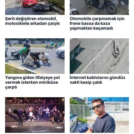
Şerit değiştiren otomobil,
Otomobile çarpmamak için
motosiklete arkadan çarptı
frene bassa da kaza
yapmaktan kaçamadı
Yangına giden itfaiyeye yol
İnternet kablolarını gündüz
vermek isterken minibüse
vakti kesip çaldı
çarptı