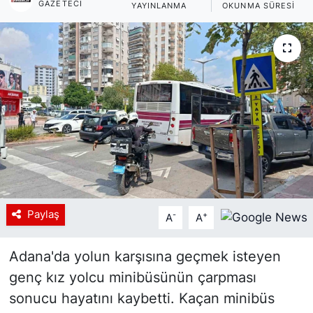
GAZETECI
YAYINLANMA
OKUNMA SÜRESI
Siyaset
YEREL HABER
Haberde insan
Tanıtım
Paylaş
-
+
A
A
Adana'da yolun karşısına geçmek isteyen
genç kız yolcu minibüsünün çarpması
sonucu hayatını kaybetti. Kaçan minibüs