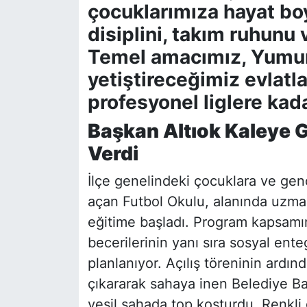
çocuklarımıza hayat bo
disiplini, takım ruhunu 
Temel amacımız, Yumurt
yetiştireceğimiz evlatla
profesyonel liglere kad
Başkan Altıok Kaleye G
Verdi
İlçe genelindeki çocuklara ve gen
açan Futbol Okulu, alanında uzma
eğitime başladı. Program kapsamın
becerilerinin yanı sıra sosyal ent
planlanıyor. Açılış töreninin ardı
çıkararak sahaya inen Belediye Baş
yeşil sahada top koşturdu. Renkli