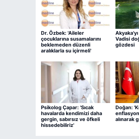
Dr. Özbek: 'Aileler
Akyaka'y
çocuklarına susamalarını
Vadisi do
beklemeden düzenli
gözdesi
aralıklarla su içirmeli'
Psikolog Çapar: 'Sıcak
Doğan: 'Kr
havalarda kendimizi daha
enflasyon
gergin, sabırsız ve öfkeli
alınarak 
hissedebiliriz'