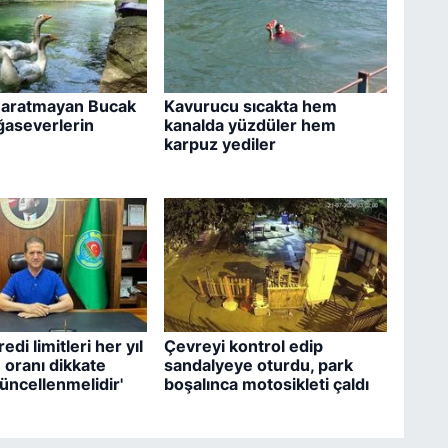
ı aratmayan Bucak
Kavurucu sıcakta hem
ğaseverlerin
kanalda yüzdüler hem
karpuz yediler
edi limitleri her yıl
Çevreyi kontrol edip
 oranı dikkate
sandalyeye oturdu, park
güncellenmelidir'
boşalınca motosikleti çaldı