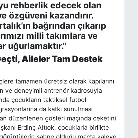
yu rehberlik edecek olan
ve özgüveni kazandırır.
alık’ın bağrından çıkarıp
rımızı milli takımlara ve
ar uğurlamaktır."
eçti, Aileler Tam Destek
çlere tamamen ücretsiz olarak kapılarını
n ve deneyimli antrenör kadrosuyla
da çocukların taktiksel futbol
egrasyonlarına da katkı sunulması
ndan düzenlenen gösteri maçında ceketini
kanı Erdinç Altıok, çocuklarla birlikte
 görüntülerin sahne olduğu maçta kaleye