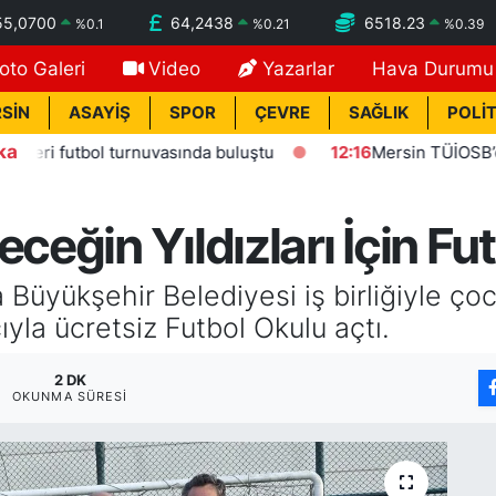
55,0700
64,2438
6518.23
%
0.1
%
0.21
%
0.39
oto Galeri
Video
Yazarlar
Hava Durumu
SİN
ASAYİŞ
SPOR
ÇEVRE
SAĞLIK
POLİT
ka
ol turnuvasında buluştu
12:16
Mersin TÜİOSB’den Sanayiciy
eceğin Yıldızları İçin Fu
Büyükşehir Belediyesi iş birliğiyle çoc
yla ücretsiz Futbol Okulu açtı.
2 DK
OKUNMA SÜRESI