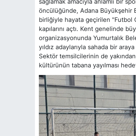
sağlamak amacıyla anlamlı bir spor
öncülüğünde, Adana Büyükşehir Bele
birliğiyle hayata geçirilen "Futbo
kapılarını açtı. Kent genelinde bü
organizasyonunda Yumurtalık Bele
yıldız adaylarıyla sahada bir aray
Sektör temsilcilerinin de yakından 
kültürünün tabana yayılması hedef