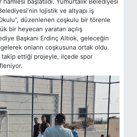
 hamlesi başlatıldı. Yumurtalık Belediyesi
diyesi’nin lojistik ve altyapı iş
l Okulu", düzenlenen coşkulu bir törenle
yük bir heyecan yaratan açılış
diye Başkanı Erdinç Altıok, geleceğin
a gelerek onların coşkusuna ortak oldu.
takip ettiği projeyle, ilçede spor
leniyor.