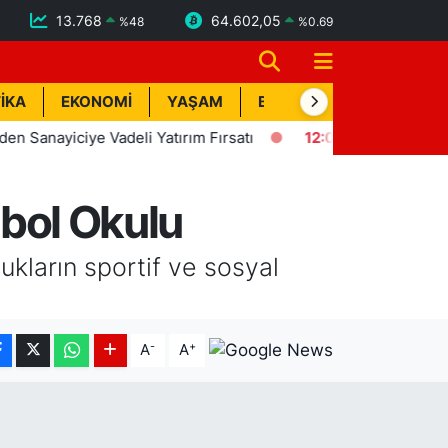
13.768
64.602,05
%
48
%
0.69
İKA
EKONOMİ
YAŞAM
BİK İLAN
TEKNOLOJİ
e Vadeli Yatırım Fırsatı
12:09
HATSU, Batıayrancı'da 25 y
tbol Okulu
ukların sportif ve sosyal
-
+
A
A