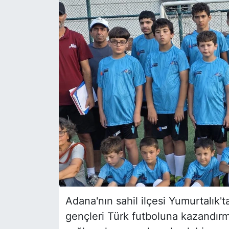
Siyaset
YEREL HABER
Haberde insan
Tanıtım
Adana'nın sahil ilçesi Yumurtalık'
gençleri Türk futboluna kazandırm