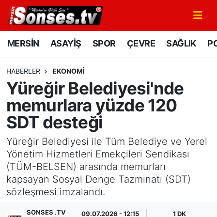
MERSİN
Mersin Nöbetçi Eczaneler
MERSİN
ASAYİŞ
SPOR
ÇEVRE
SAĞLIK
PO
ASAYİŞ
Mersin Hava Durumu
HABERLER
EKONOMİ
Yüreğir Belediyesi'nde
SPOR
Mersin Namaz Vakitleri
memurlara yüzde 120
GÜNÜN MANŞETİ
Mersin Trafik Yoğunluk Haritası
SDT desteği
DÜNYA
Süper Lig Puan Durumu ve Fikstür
Yüreğir Belediyesi ile Tüm Belediye ve Yerel
Yönetim Hizmetleri Emekçileri Sendikası
KÜLTÜR - SANAT
Tüm Manşetler
(TÜM-BELSEN) arasında memurları
kapsayan Sosyal Denge Tazminatı (SDT)
MAGAZİN
Son Dakika Haberleri
sözleşmesi imzalandı.
SAĞLIK
Haber Arşivi
SONSES .TV
09.07.2026 - 12:15
1 DK