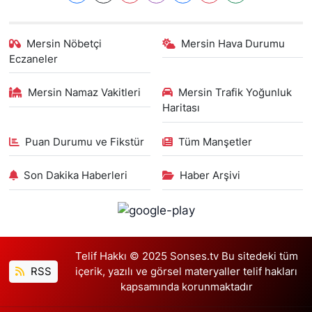
Mersin Nöbetçi
Mersin Hava Durumu
Eczaneler
Mersin Namaz Vakitleri
Mersin Trafik Yoğunluk
Haritası
Puan Durumu ve Fikstür
Tüm Manşetler
Son Dakika Haberleri
Haber Arşivi
Telif Hakkı © 2025 Sonses.tv Bu sitedeki tüm
RSS
içerik, yazılı ve görsel materyaller telif hakları
kapsamında korunmaktadır