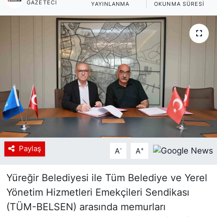
GAZETECI
YAYINLANMA
OKUNMA SÜRESI
Siyaset
YEREL HABER
Haberde insan
Tanıtım
Paylaş
-
+
A
A
Yüreğir Belediyesi ile Tüm Belediye ve Yerel
Yönetim Hizmetleri Emekçileri Sendikası
(TÜM-BELSEN) arasında memurları