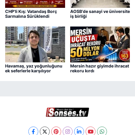
CHP'li Kış: Vatandaş Borç
AOSB'de sanayi ve üniversite
Sarmalına Sürüklendi
iş birliği
Havamaş, yaz yoğunluğunu
Mersin hazır giyimde ihracat
ek seferlerle karşılıyor
rekoru kırdı