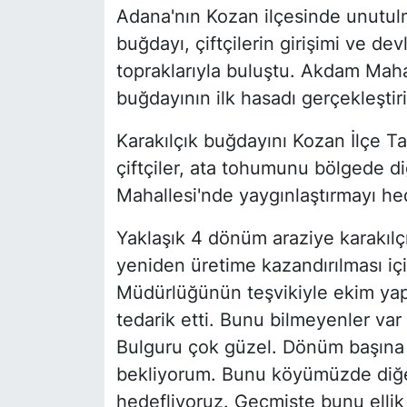
Adana'nın Kozan ilçesinde unutul
buğdayı, çiftçilerin girişimi ve d
topraklarıyla buluştu. Akdam Mahal
buğdayının ilk hasadı gerçekleştiri
Karakılçık buğdayını Kozan İlçe T
çiftçiler, ata tohumunu bölgede di
Mahallesi'nde yaygınlaştırmayı hed
Yaklaşık 4 dönüm araziye karakıl
yeniden üretime kazandırılması için 
Müdürlüğünün teşvikiyle ekim ya
tedarik etti. Bunu bilmeyenler var 
Bulguru çok güzel. Dönüm başına 
bekliyorum. Bunu köyümüzde diğer
hedefliyoruz. Geçmişte bunu ellik 