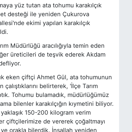
maya yüz tutan ata tohumu karakılçık
evlet desteği ile yeniden Çukurova
lesi'nde ekimi yapılan karakılçık
ldi.
arım Müdürlüğü aracılığıyla temin eden
ğer üreticileri de teşvik ederek Akdam
efliyor.
çık eken çiftçi Ahmet Gül, ata tohumunun
çalıştıklarını belirterek, 'İlçe Tarım
ptık. Tohumu bulamadık, müdürlüğümüz
ama bilenler karakılçığın kıymetini biliyor.
yaklaşık 150-200 kilogram verim
 çiftçilerimize de vererek çoğaltmayı
ve orakla bilerdik. İnşallah yeniden