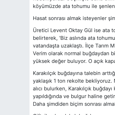
köyümüzde ata tohumu ile şenlend
Hasat sonrası almak isteyenler şim
Üretici Levent Oktay Gül ise ata to
belirterek, 'Biz aslında ata tohum
vatandaşta uzaklaştı. İlçe Tarım 
Verim olarak normal buğdaydan b
yüksek değer buluyor. O açık kapan
Karakılçık buğdayına talebin arttı
yaklaşık 1 ton rekolte bekliyoruz
alıcı bulurken, Karakılçık buğdayı k
yapıldığında ve bulgur haline getir
Daha şimdiden biçim sonrası almak 