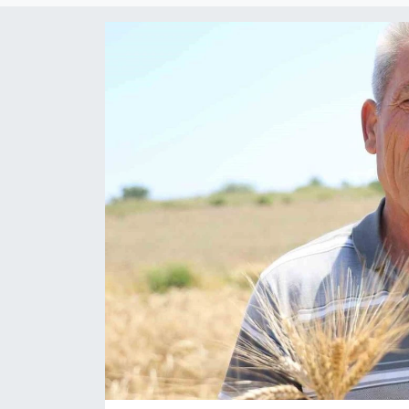
Siyaset
YEREL HABER
Haberde insan
Tanıtım