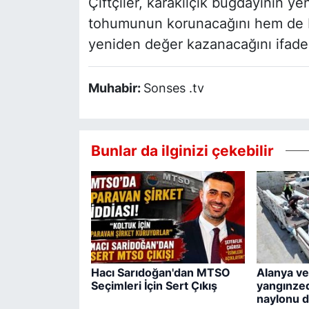
Çiftçiler, karakılçık buğdayının ye
tohumunun korunacağını hem de bö
yeniden değer kazanacağını ifade 
Muhabir:
Sonses .tv
Bunlar da ilginizi çekebilir
Hacı Sarıdoğan'dan MTSO
Alanya ve
Seçimleri İçin Sert Çıkış
yangınzed
naylonu d