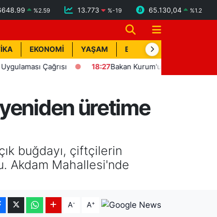
6648.99
13.773
65.130,04
%
2.59
%
-19
%
1.2
İKA
EKONOMİ
YAŞAM
BİK İLAN
TEKNOLOJİ
ası Çağrısı
18:27
Bakan Kurum'un katılımıyla Hatay'da 8 b
 yeniden üretime
k buğdayı, çiftçilerin
tu. Akdam Mahallesi'nde
-
+
A
A