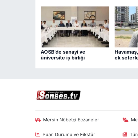
AOSB'de sanayi ve
Havamaş,
üniversite iş birliği
ek seferle
Mersin Nöbetçi Eczaneler
Me
Puan Durumu ve Fikstür
Tüm