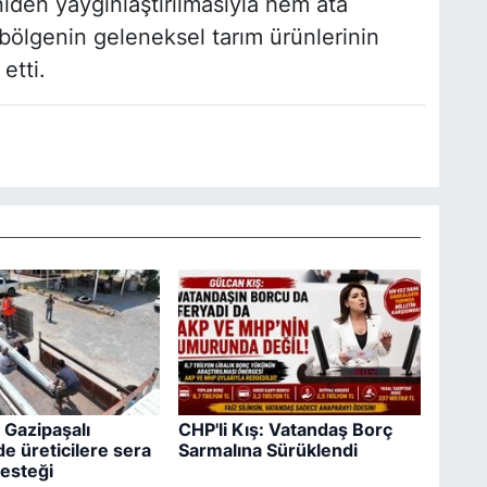
niden yaygınlaştırılmasıyla hem ata
lgenin geleneksel tarım ürünlerinin
etti.
 Gazipaşalı
CHP'li Kış: Vatandaş Borç
e üreticilere sera
Sarmalına Sürüklendi
esteği