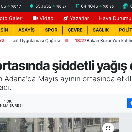
106
55,1652
64,4046
%
0.17
%
0.27
%
0.35
oto Galeri
Video
Yazarlar
Hava Durumu
SİN
ASAYİŞ
SPOR
ÇEVRE
SAĞLIK
POLİT
ka
it Uygulaması Çağrısı
18:27
Bakan Kurum'un katılımıyla Ha
tasında şiddetli yağış e
en Adana'da Mayıs ayının ortasında etkil
adı.
1 DK
NMA SÜRESI