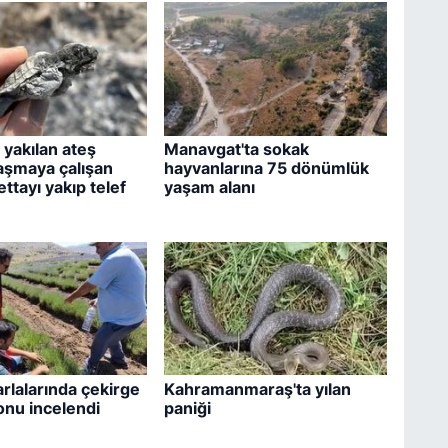
yakılan ateş
Manavgat'ta sokak
aşmaya çalışan
hayvanlarına 75 dönümlük
ttayı yakıp telef
yaşam alanı
arlalarında çekirge
Kahramanmaraş'ta yılan
nu incelendi
paniği