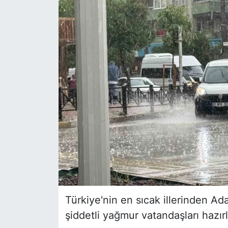
Siyaset
YEREL HABER
Haberde insan
Tanıtım
Türkiye'nin en sıcak illerinden Ad
şiddetli yağmur vatandaşları hazırl