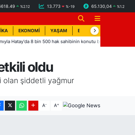
6618.49
13.773
65.130,04
%
2.12
%
-19
%
1.2
İKA
EKONOMİ
YAŞAM
BİK İLAN
TEKNOLOJİ
tay'da 8 bin 500 hak sahibinin konutu belirlendi
18:26
Er
tkili oldu
i olan şiddetli yağmur
-
+
A
A