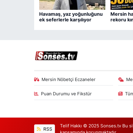
Havamaş, yaz yoğunluğunu
Mersin ha
ek seferlerle karşılıyor
rekoru kır
Mersin Nöbetçi Eczaneler
Me
Puan Durumu ve Fikstür
Tüm
Telif Hakkı © 2025 Sonses.tv Bu site
RSS
kapsamında korunmaktadır