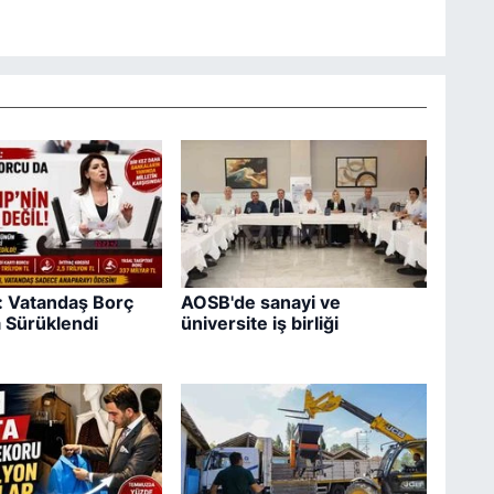
ş: Vatandaş Borç
AOSB'de sanayi ve
 Sürüklendi
üniversite iş birliği