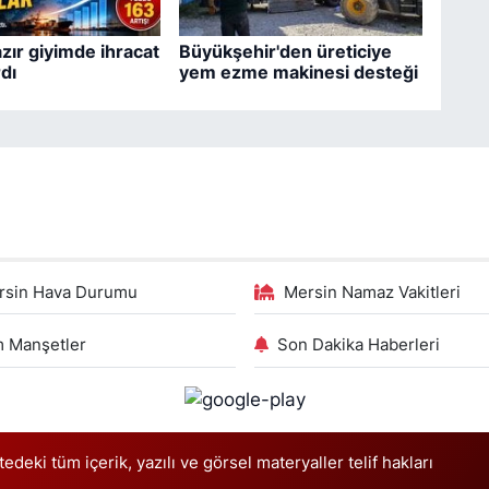
zır giyimde ihracat
Büyükşehir'den üreticiye
dı
yem ezme makinesi desteği
rsin Hava Durumu
Mersin Namaz Vakitleri
 Manşetler
Son Dakika Haberleri
deki tüm içerik, yazılı ve görsel materyaller telif hakları