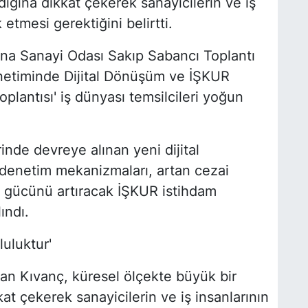
ığına dikkat çekerek sanayicilerin ve iş
tmesi gerektiğini belirtti.
a Sanayi Odası Sakıp Sabancı Toplantı
netiminde Dijital Dönüşüm ve İŞKUR
oplantısı' iş dünyası temsilcileri yoğun
inde devreye alınan yeni dijital
 denetim mekanizmaları, artan cezai
et gücünü artıracak İŞKUR istihdam
ındı.
luluktur'
pan Kıvanç, küresel ölçekte büyük bir
at çekerek sanayicilerin ve iş insanlarının