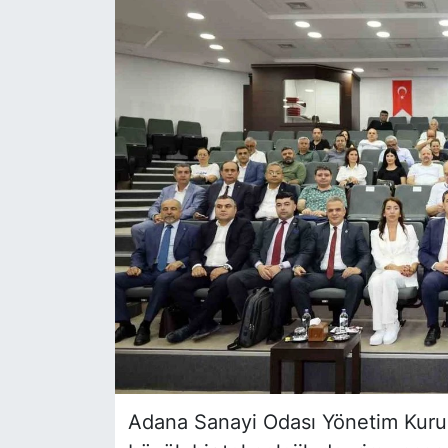
Siyaset
YEREL HABER
Haberde insan
Tanıtım
Adana Sanayi Odası Yönetim Kurul