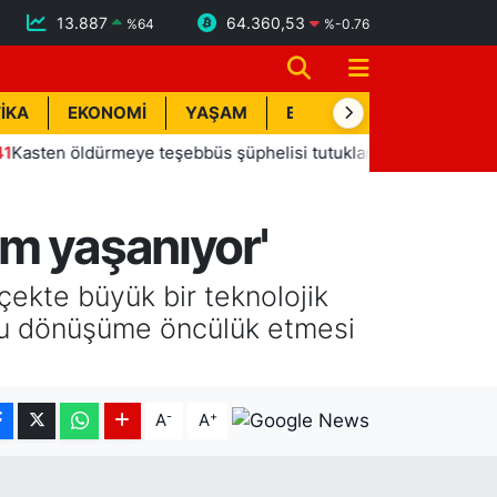
13.887
64.360,53
%
64
%
-0.76
İKA
EKONOMİ
YAŞAM
BİK İLAN
TEKNOLOJİ
en öldürmeye teşebbüs şüphelisi tutuklandı
13:20
Manavg
im yaşanıyor'
ekte büyük bir teknolojik
n bu dönüşüme öncülük etmesi
-
+
A
A