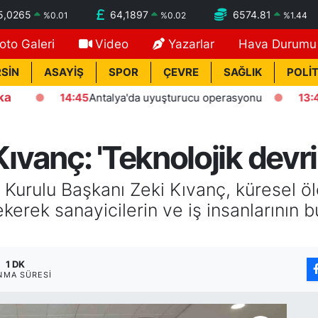
5,0265
64,1897
6574.81
%
0.01
%
0.02
%
1.44
oto Galeri
Video
Yazarlar
Hava Durumu
SİN
ASAYİŞ
SPOR
ÇEVRE
SAĞLIK
POLİT
ka
14:45
Antalya'da uyuşturucu operasyonu
13:41
Kast
vanç: 'Teknolojik devr
urulu Başkanı Zeki Kıvanç, küresel ölç
kerek sanayicilerin ve iş insanlarını
1 DK
NMA SÜRESI