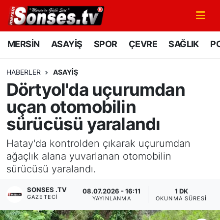
MERSİN
Mersin Nöbetçi Eczaneler
MERSİN
ASAYİŞ
SPOR
ÇEVRE
SAĞLIK
PO
ASAYİŞ
Mersin Hava Durumu
HABERLER
ASAYİŞ
Dörtyol'da uçurumdan
SPOR
Mersin Namaz Vakitleri
uçan otomobilin
GÜNÜN MANŞETİ
Mersin Trafik Yoğunluk Haritası
sürücüsü yaralandı
DÜNYA
Süper Lig Puan Durumu ve Fikstür
Hatay'da kontrolden çıkarak uçurumdan
ağaçlık alana yuvarlanan otomobilin
KÜLTÜR - SANAT
Tüm Manşetler
sürücüsü yaralandı.
MAGAZİN
Son Dakika Haberleri
SONSES .TV
08.07.2026 - 16:11
1 DK
GAZETECI
YAYINLANMA
OKUNMA SÜRESI
SAĞLIK
Haber Arşivi