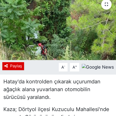
Siyaset
YEREL HABER
Haberde insan
Tanıtım
Paylaş
-
+
A
A
Hatay'da kontrolden çıkarak uçurumdan
ağaçlık alana yuvarlanan otomobilin
sürücüsü yaralandı.
Kaza; Dörtyol ilçesi Kuzuculu Mahallesi'nde