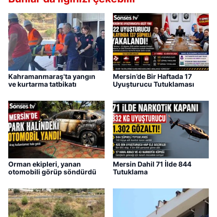
Kahramanmaraş'ta yangın
Mersin’de Bir Haftada 17
ve kurtarma tatbikatı
Uyuşturucu Tutuklaması
Orman ekipleri, yanan
Mersin Dahil 71 İlde 844
otomobili görüp söndürdü
Tutuklama