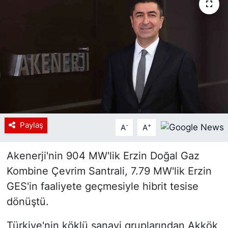
Siyaset
YEREL HABER
Haberde insan
Tanıtım
Paylaş
-
+
A
A
Akenerji'nin 904 MW'lik Erzin Doğal Gaz
Kombine Çevrim Santrali, 7.79 MW'lik Erzin
GES'in faaliyete geçmesiyle hibrit tesise
dönüştü.
Türkiye'nin köklü sanayi gruplarından Akkök