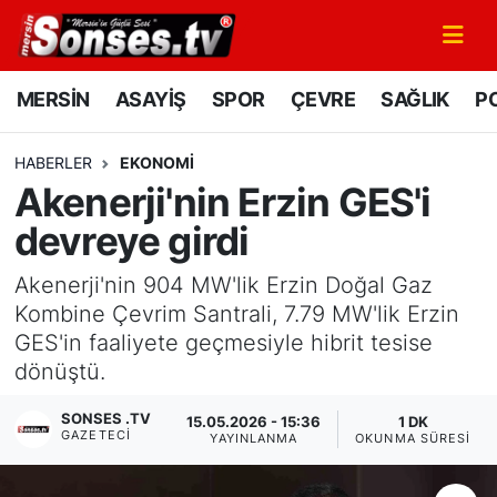
MERSİN
Mersin Nöbetçi Eczaneler
MERSİN
ASAYİŞ
SPOR
ÇEVRE
SAĞLIK
PO
ASAYİŞ
Mersin Hava Durumu
HABERLER
EKONOMİ
Akenerji'nin Erzin GES'i
SPOR
Mersin Namaz Vakitleri
devreye girdi
GÜNÜN MANŞETİ
Mersin Trafik Yoğunluk Haritası
Akenerji'nin 904 MW'lik Erzin Doğal Gaz
DÜNYA
Süper Lig Puan Durumu ve Fikstür
Kombine Çevrim Santrali, 7.79 MW'lik Erzin
GES'in faaliyete geçmesiyle hibrit tesise
KÜLTÜR - SANAT
Tüm Manşetler
dönüştü.
SONSES .TV
MAGAZİN
Son Dakika Haberleri
15.05.2026 - 15:36
1 DK
GAZETECI
YAYINLANMA
OKUNMA SÜRESI
SAĞLIK
Haber Arşivi