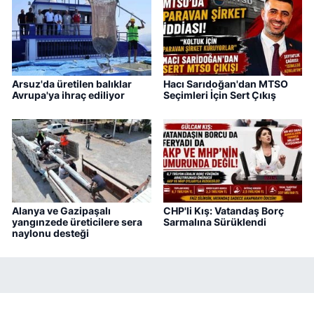
Arsuz'da üretilen balıklar
Hacı Sarıdoğan'dan MTSO
Avrupa'ya ihraç ediliyor
Seçimleri İçin Sert Çıkış
Alanya ve Gazipaşalı
CHP'li Kış: Vatandaş Borç
yangınzede üreticilere sera
Sarmalına Sürüklendi
naylonu desteği