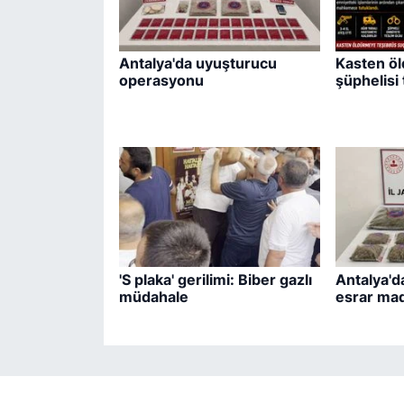
Antalya'da uyuşturucu
Kasten ö
operasyonu
şüphelisi 
'S plaka' gerilimi: Biber gazlı
Antalya'd
müdahale
esrar mad