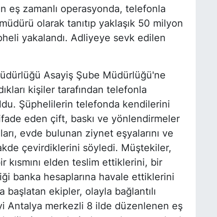
en eş zamanlı operasyonda, telefonla
t müdürü olarak tanıtıp yaklaşık 50 milyon
pheli yakalandı. Adliyeye sevk edilen
t Müdürlüğü Asayiş Şube Müdürlüğü'ne
kları kişiler tarafından telefonla
oldu. Şüphelilerin telefonda kendilerini
ifade eden çift, baskı ve yönlendirmeler
arı, evde bulunan ziynet eşyalarını ve
akde çevirdiklerini söyledi. Müştekiler,
r kısmını elden teslim ettiklerini, bir
iği banka hesaplarına havale ettiklerini
 başlatan ekipler, olayla bağlantılı
yi Antalya merkezli 8 ilde düzenlenen eş