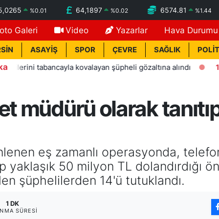
5,0265
64,1897
6574.81
%
0.01
%
0.02
%
1.44
oto Galeri
Video
Yazarlar
Hava Durumu
SİN
ASAYİŞ
SPOR
ÇEVRE
SAĞLIK
POLİT
ka
ni tabancayla kovalayan şüpheli gözaltına alındı
13:11
Ala
et müdürü olarak tanıtıp
lenen eş zamanlı operasyonda, telefonla
p yaklaşık 50 milyon TL dolandırdığı ön
en şüphelilerden 14'ü tutuklandı.
1 DK
NMA SÜRESI