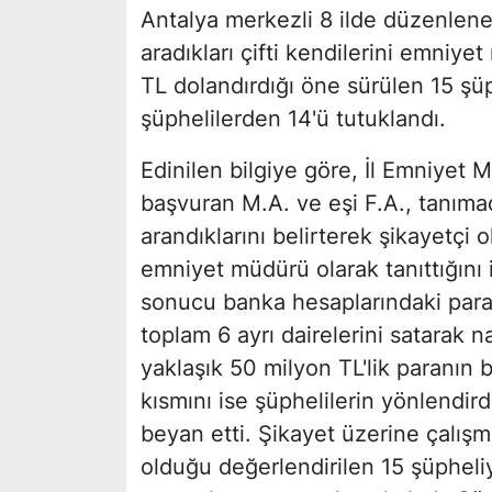
Antalya merkezli 8 ilde düzenlen
aradıkları çifti kendilerini emniye
TL dolandırdığı öne sürülen 15 şü
şüphelilerden 14'ü tutuklandı.
Edinilen bilgiye göre, İl Emniye
başvuran M.A. ve eşi F.A., tanımadı
arandıklarını belirterek şikayetçi 
emniyet müdürü olarak tanıttığını 
sonucu banka hesaplarındaki paral
toplam 6 ayrı dairelerini satarak n
yaklaşık 50 milyon TL'lik paranın bi
kısmını ise şüphelilerin yönlendird
beyan etti. Şikayet üzerine çalışma
olduğu değerlendirilen 15 şüpheli