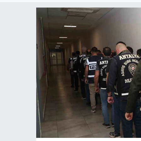
Siyaset
YEREL HABER
Haberde insan
Tanıtım