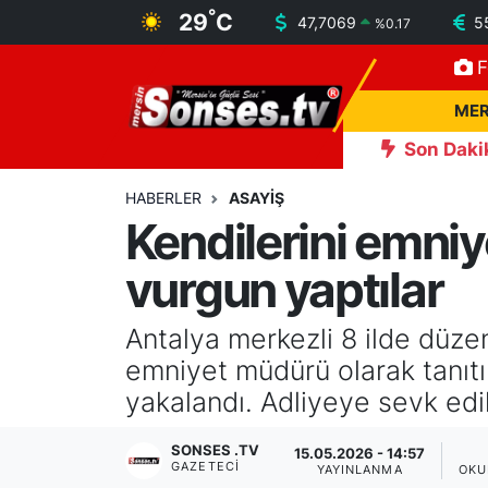
°
29
C
47,7069
5
%
0.17
F
MERSİN
Mersin Nöbetçi Eczaneler
MER
ASAYİŞ
Mersin Hava Durumu
Son Daki
ni güneşten karşılayacak
13:13
Taziye evinde husumetlileri
SPOR
Mersin Namaz Vakitleri
HABERLER
ASAYİŞ
Kendilerini emniy
GÜNÜN MANŞETİ
Mersin Trafik Yoğunluk Haritası
vurgun yaptılar
DÜNYA
Süper Lig Puan Durumu ve Fikstür
Antalya merkezli 8 ilde düzen
KÜLTÜR - SANAT
Tüm Manşetler
emniyet müdürü olarak tanıtı
yakalandı. Adliyeye sevk edil
MAGAZİN
Son Dakika Haberleri
SONSES .TV
15.05.2026 - 14:57
GAZETECI
SAĞLIK
Haber Arşivi
YAYINLANMA
OKU