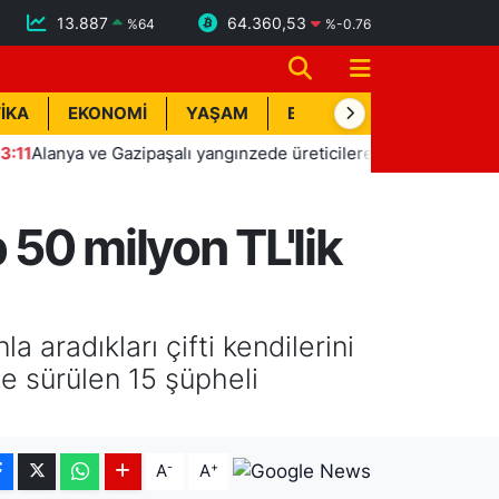
13.887
64.360,53
%
64
%
-0.76
İKA
EKONOMİ
YAŞAM
BİK İLAN
TEKNOLOJİ
nya ve Gazipaşalı yangınzede üreticilere sera naylonu desteği
 50 milyon TL'lik
 aradıkları çifti kendilerini
e sürülen 15 şüpheli
-
+
A
A