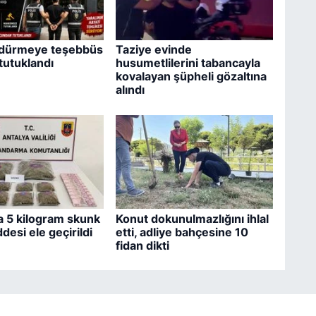
ldürmeye teşebbüs
Taziye evinde
tutuklandı
husumetlilerini tabancayla
kovalayan şüpheli gözaltına
alındı
a 5 kilogram skunk
Konut dokunulmazlığını ihlal
desi ele geçirildi
etti, adliye bahçesine 10
fidan dikti