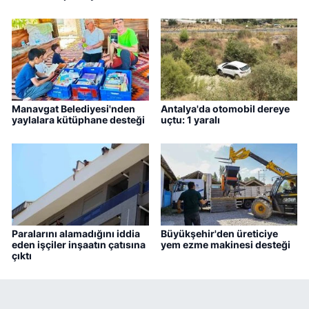
Manavgat Belediyesi'nden
Antalya'da otomobil dereye
yaylalara kütüphane desteği
uçtu: 1 yaralı
Paralarını alamadığını iddia
Büyükşehir'den üreticiye
eden işçiler inşaatın çatısına
yem ezme makinesi desteği
çıktı