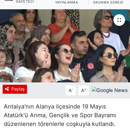
GAZETECI
YAYINLANMA
OKUNMA SÜRESI
Siyaset
YEREL HABER
Haberde insan
Tanıtım
Paylaş
-
+
A
A
Antalya'nın Alanya ilçesinde 19 Mayıs
Atatürk'ü Anma, Gençlik ve Spor Bayramı
düzenlenen törenlerle coşkuyla kutlandı.