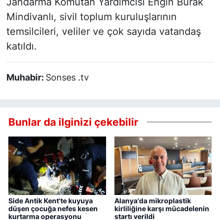
Jandarma Komutan Yardımcısı Engin Burak
Mindivanlı, sivil toplum kuruluşlarının
temsilcileri, veliler ve çok sayıda vatandaş
katıldı.
Muhabir:
Sonses .tv
Bunlar da ilginizi çekebilir
Side Antik Kent'te kuyuya
Alanya'da mikroplastik
düşen çocuğa nefes kesen
kirliliğine karşı mücadelenin
kurtarma operasyonu
startı verildi