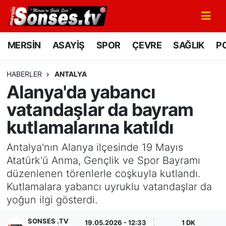
MERSİN
Mersin Nöbetçi Eczaneler
MERSİN
ASAYİŞ
SPOR
ÇEVRE
SAĞLIK
PO
ASAYİŞ
Mersin Hava Durumu
HABERLER
ANTALYA
Alanya'da yabancı
SPOR
Mersin Namaz Vakitleri
vatandaşlar da bayram
GÜNÜN MANŞETİ
Mersin Trafik Yoğunluk Haritası
kutlamalarına katıldı
DÜNYA
Süper Lig Puan Durumu ve Fikstür
Antalya'nın Alanya ilçesinde 19 Mayıs
Atatürk'ü Anma, Gençlik ve Spor Bayramı
KÜLTÜR - SANAT
Tüm Manşetler
düzenlenen törenlerle coşkuyla kutlandı.
Kutlamalara yabancı uyruklu vatandaşlar da
MAGAZİN
Son Dakika Haberleri
yoğun ilgi gösterdi.
SAĞLIK
Haber Arşivi
SONSES .TV
19.05.2026 - 12:33
1 DK