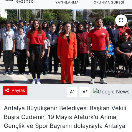
GAZETECI
YAYINLANMA
OKUNMA SÜRESI
Siyaset
YEREL HABER
Haberde insan
Tanıtım
Paylaş
-
+
A
A
Antalya Büyükşehir Belediyesi Başkan Vekili
Büşra Özdemir, 19 Mayıs Atatürk'ü Anma,
Gençlik ve Spor Bayramı dolayısıyla Antalya