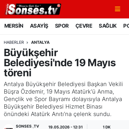
MERSİN
Mersin Nöbetçi Eczaneler
MERSİN
ASAYİŞ
SPOR
ÇEVRE
SAĞLIK
PO
ASAYİŞ
Mersin Hava Durumu
HABERLER
ANTALYA
Büyükşehir
SPOR
Mersin Namaz Vakitleri
Belediyesi'nde 19 Mayıs
GÜNÜN MANŞETİ
Mersin Trafik Yoğunluk Haritası
töreni
DÜNYA
Süper Lig Puan Durumu ve Fikstür
Antalya Büyükşehir Belediyesi Başkan Vekili
Büşra Özdemir, 19 Mayıs Atatürk'ü Anma,
KÜLTÜR - SANAT
Tüm Manşetler
Gençlik ve Spor Bayramı dolayısıyla Antalya
Büyükşehir Belediyesi Hizmet Binası
MAGAZİN
Son Dakika Haberleri
önündeki Atatürk Anıtı'na çelenk sundu.
SAĞLIK
Haber Arşivi
SONSES .TV
19.05.2026 - 12:31
1 DK