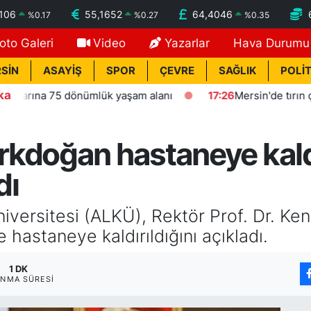
7106
55,1652
64,4046
%
0.17
%
0.27
%
0.35
oto Galeri
Video
Yazarlar
Hava Durumu
SİN
ASAYİŞ
SPOR
ÇEVRE
SAĞLIK
POLİT
ka
na 75 dönümlük yaşam alanı
17:26
Mersin'de tırın çarptığı
kdoğan hastaneye kaldır
dı
iversitesi (ALKÜ), Rektör Prof. Dr. K
 hastaneye kaldırıldığını açıkladı.
1 DK
NMA SÜRESI