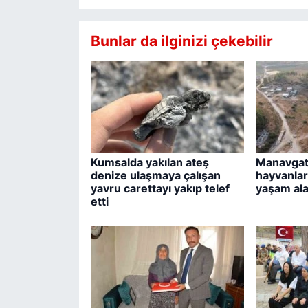
Bunlar da ilginizi çekebilir
Kumsalda yakılan ateş
Manavgat
denize ulaşmaya çalışan
hayvanla
yavru carettayı yakıp telef
yaşam ala
etti