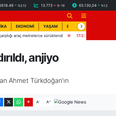
6618.49
13.773
65.130,04
%
2.12
%
-19
%
1.2
İKA
EKONOMİ
YAŞAM
BİK İLAN
TEKNOLOJİ
 araç metrelerce sürüklendi
17:22
Tarsus'ta kırsal mahallel
ıldı, anjiyo
enan Ahmet Türkdoğan'ın
-
+
A
A