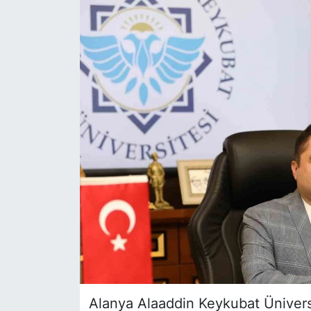
Siyaset
YEREL HABER
Haberde insan
Tanıtım
Alanya Alaaddin Keykubat Üniversi