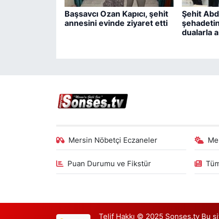
Başsavcı Ozan Kapıcı, şehit
Şehit Abd
annesini evinde ziyaret etti
şehadetini
dualarla a
Mersin Nöbetçi Eczaneler
Me
Puan Durumu ve Fikstür
Tüm
Telif Hakkı © 2025 Sonses.tv Bu site