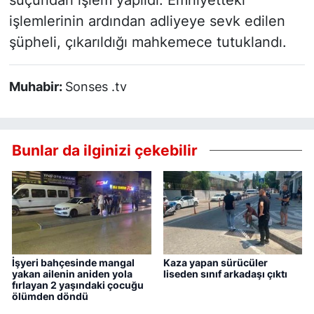
suçundan işlem yapıldı. Emniyetteki
işlemlerinin ardından adliyeye sevk edilen
şüpheli, çıkarıldığı mahkemece tutuklandı.
Muhabir:
Sonses .tv
Bunlar da ilginizi çekebilir
İşyeri bahçesinde mangal
Kaza yapan sürücüler
yakan ailenin aniden yola
liseden sınıf arkadaşı çıktı
fırlayan 2 yaşındaki çocuğu
ölümden döndü