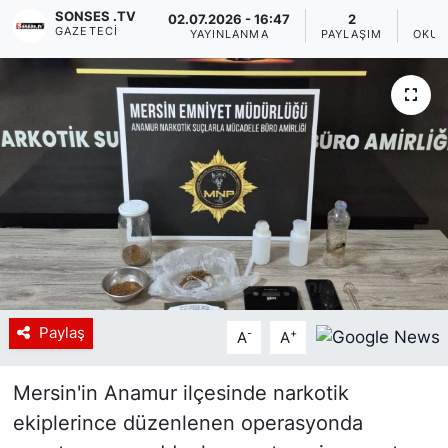
SONSES .TV
02.07.2026 - 16:47
2
GAZETECI
Siyaset
YAYINLANMA
PAYLAŞIM
OKUN
YEREL HABER
Haberde insan
Tanıtım
Paylaş
-
+
A
A
Mersin'in Anamur ilçesinde narkotik
ekiplerince düzenlenen operasyonda