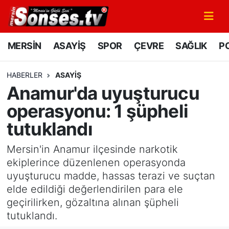
MERSİN
Mersin Nöbetçi Eczaneler
MERSİN
ASAYİŞ
SPOR
ÇEVRE
SAĞLIK
PO
ASAYİŞ
Mersin Hava Durumu
HABERLER
ASAYİŞ
Anamur'da uyuşturucu
SPOR
Mersin Namaz Vakitleri
operasyonu: 1 şüpheli
GÜNÜN MANŞETİ
Mersin Trafik Yoğunluk Haritası
tutuklandı
DÜNYA
Süper Lig Puan Durumu ve Fikstür
Mersin'in Anamur ilçesinde narkotik
ekiplerince düzenlenen operasyonda
KÜLTÜR - SANAT
Tüm Manşetler
uyuşturucu madde, hassas terazi ve suçtan
elde edildiği değerlendirilen para ele
MAGAZİN
Son Dakika Haberleri
geçirilirken, gözaltına alınan şüpheli
tutuklandı.
SAĞLIK
Haber Arşivi