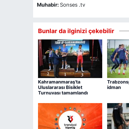
Muhabir:
Sonses .tv
Bunlar da ilginizi çekebilir
Kahramanmaraş'ta
Trabzonsp
Uluslararası Bisiklet
idman
Turnuvası tamamlandı