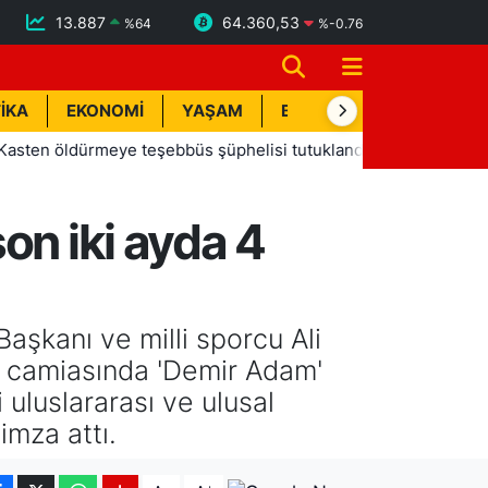
13.887
64.360,53
%
64
%
-0.76
İKA
EKONOMİ
YAŞAM
BİK İLAN
TEKNOLOJİ
öldürmeye teşebbüs şüphelisi tutuklandı
13:20
Manavgat 
on iki ayda 4
aşkanı ve milli sporcu Ali
 camiasında 'Demir Adam'
i uluslararası ve ulusal
mza attı.
-
+