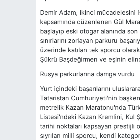
Demir Adam, ikinci mücadelesini is
kapsamında düzenlenen Gül Marat
başlayıp eski otogar alanında son 
sınırlarını zorlayan parkuru başarı
üzerinde katılan tek sporcu olara
Şükrü Başdeğirmen ve eşinin elind
Rusya parkurlarına damga vurdu
Yurt içindeki başarılarını uluslarar
Tataristan Cumhuriyeti'nin başke
metrelik Kazan Maratonu'nda Türk
Listesi'ndeki Kazan Kremlini, Kul
tarihi noktaları kapsayan prestijl
sıyrılan milli sporcu, kendi katego