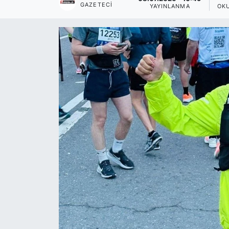
GAZETECI
YAYINLANMA
OK
Siyaset
YEREL HABER
Haberde insan
Tanıtım