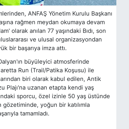
simlerinden, ANFAŞ Yönetim Kurulu Başkanı
yen yaşına rağmen meydan okumaya devam
m' olarak anılan 77 yaşındaki Bıdı, son
 uluslararası ve ulusal organizasyondan
k bir başarıya imza attı.
 Dalyan'ın büyüleyici atmosferinde
retta Run (Trail/Patika Koşusu) ile
arından biri olarak kabul edilen, Antik
u Plajı'na uzanan etapta kendi yaş
ndaki sporcu, özel izinle 50 yaş üstünde
n gözetiminde, yoğun bir katılımla
aşarıyla tamamladı.