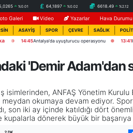
5,0265
64,1897
6618.49
%
0.01
%
0.02
%
2.12
oto Galeri
Video
Yazarlar
Hava Durumu
SİN
ASAYİŞ
SPOR
ÇEVRE
SAĞLIK
POLİT
ka
14:45
Antalya'da uyuşturucu operasyonu
13:41
Kasten 
ndaki 'Demir Adam'dan s
ış isimlerinden, ANFAŞ Yönetim Kurulu B
men meydan okumaya devam ediyor. Spor
ı, son iki ay içinde katıldığı dört öneml
kupalarla dönerek büyük bir başarıya i
2 DK