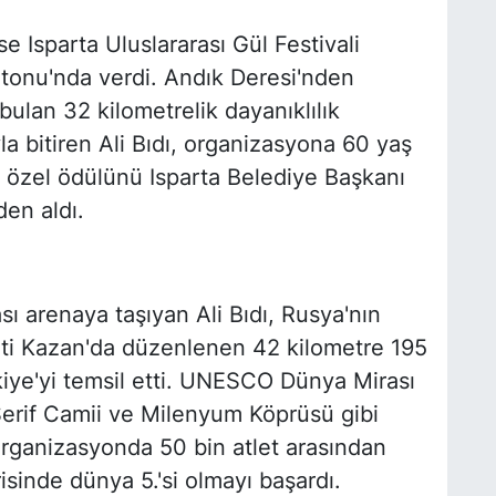
e Isparta Uluslararası Gül Festivali
onu'nda verdi. Andık Deresi'nden
bulan 32 kilometrelik dayanıklılık
yla bitiren Ali Bıdı, organizasyona 60 yaş
k özel ödülünü Isparta Belediye Başkanı
en aldı.
ası arenaya taşıyan Ali Bıdı, Rusya'nın
nti Kazan'da düzenlenen 42 kilometre 195
iye'yi temsil etti. UNESCO Dünya Mirası
 Şerif Camii ve Milenyum Köprüsü gibi
i organizasyonda 50 bin atlet arasından
risinde dünya 5.'si olmayı başardı.