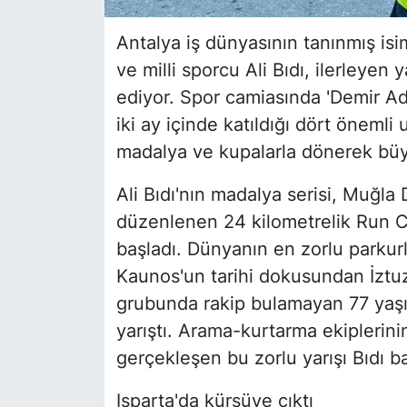
Antalya iş dünyasının tanınmış i
ve milli sporcu Ali Bıdı, ilerle
ediyor. Spor camiasında 'Demir Ada
iki ay içinde katıldığı dört önemli
madalya ve kupalarla dönerek büyü
Ali Bıdı'nın madalya serisi, Muğla
düzenlenen 24 kilometrelik Run Ca
başladı. Dünyanın en zorlu parkurl
Kaunos'un tarihi dokusundan İztuz
grubunda rakip bulamayan 77 yaşı
yarıştı. Arama-kurtarma ekiplerini
gerçekleşen bu zorlu yarışı Bıdı b
Isparta'da kürsüye çıktı