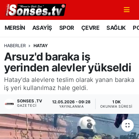
MERSİN
Mersin Nöbetçi Eczaneler
MERSİN
ASAYİŞ
SPOR
ÇEVRE
SAĞLIK
PO
ASAYİŞ
Mersin Hava Durumu
HABERLER
HATAY
Arsuz'd baraka iş
SPOR
Mersin Namaz Vakitleri
yerinden alevler yükseldi
GÜNÜN MANŞETİ
Mersin Trafik Yoğunluk Haritası
Hatay'da alevlere teslim olarak yanan baraka
DÜNYA
Süper Lig Puan Durumu ve Fikstür
iş yeri kullanılmaz hale geldi.
SONSES .TV
12.05.2026 - 09:28
1 DK
KÜLTÜR - SANAT
Tüm Manşetler
GAZETECI
YAYINLANMA
OKUNMA SÜRESI
MAGAZİN
Son Dakika Haberleri
SAĞLIK
Haber Arşivi