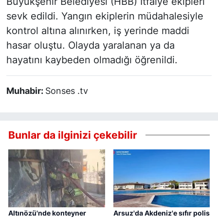
Büyükşehir Belediyesi (HBB) İtfaiye ekipleri
sevk edildi. Yangın ekiplerin müdahalesiyle
kontrol altına alınırken, iş yerinde maddi
hasar oluştu. Olayda yaralanan ya da
hayatını kaybeden olmadığı öğrenildi.
Muhabir:
Sonses .tv
Bunlar da ilginizi çekebilir
Altınözü'nde konteyner
Arsuz'da Akdeniz'e sıfır polis