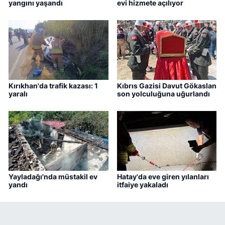
yangını yaşandı
evi hizmete açılıyor
Kırıkhan'da trafik kazası: 1
Kıbrıs Gazisi Davut Gökaslan
yaralı
son yolculuğuna uğurlandı
Yayladağı'nda müstakil ev
Hatay'da eve giren yılanları
yandı
itfaiye yakaladı