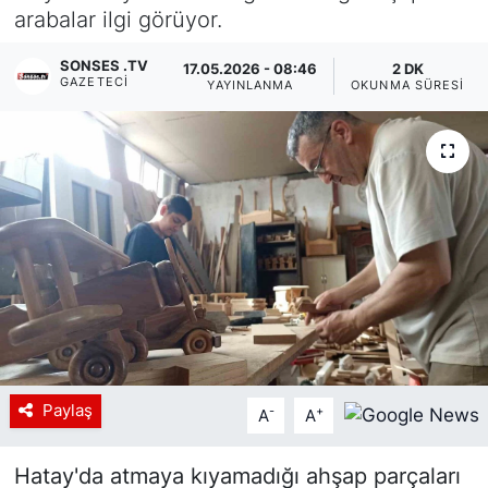
arabalar ilgi görüyor.
Siyaset
SONSES .TV
17.05.2026 - 08:46
2 DK
GAZETECI
YAYINLANMA
OKUNMA SÜRESI
YEREL HABER
Haberde insan
Tanıtım
Paylaş
-
+
A
A
Hatay'da atmaya kıyamadığı ahşap parçaları