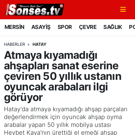
MERSİN
Mersin Nöbetçi Eczaneler
MERSİN
ASAYİŞ
SPOR
ÇEVRE
SAĞLIK
PO
ASAYİŞ
Mersin Hava Durumu
HABERLER
HATAY
Atmaya kıyamadığı
SPOR
Mersin Namaz Vakitleri
ahşapları sanat eserine
GÜNÜN MANŞETİ
Mersin Trafik Yoğunluk Haritası
çeviren 50 yıllık ustanın
oyuncak arabaları ilgi
DÜNYA
Süper Lig Puan Durumu ve Fikstür
görüyor
KÜLTÜR - SANAT
Tüm Manşetler
Hatay'da atmaya kıyamadığı ahşap parçaları
MAGAZİN
Son Dakika Haberleri
değerlendirmek için oyuncak ahşap oyma
arabalar yapan 50 yıllık mobilya ustası
SAĞLIK
Haber Arşivi
Heybet Kaya'nın ürettiği el emeği ahşap