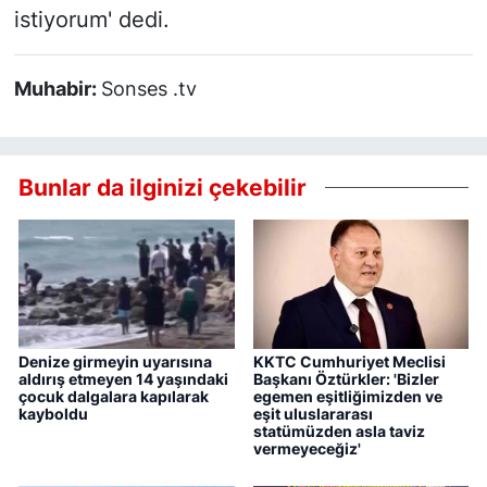
istiyorum' dedi.
Muhabir:
Sonses .tv
Bunlar da ilginizi çekebilir
Denize girmeyin uyarısına
KKTC Cumhuriyet Meclisi
aldırış etmeyen 14 yaşındaki
Başkanı Öztürkler: 'Bizler
çocuk dalgalara kapılarak
egemen eşitliğimizden ve
kayboldu
eşit uluslararası
statümüzden asla taviz
vermeyeceğiz'