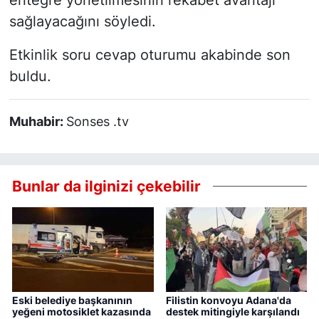
entegre yönetilmesinin rekabet avantajı
sağlayacağını söyledi.
Etkinlik soru cevap oturumu akabinde son
buldu.
Muhabir:
Sonses .tv
Bunlar da ilginizi çekebilir
Eski belediye başkanının
Filistin konvoyu Adana'da
yeğeni motosiklet kazasında
destek mitingiyle karşılandı