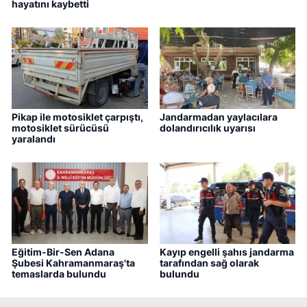
hayatını kaybetti
Pikap ile motosiklet çarpıştı,
Jandarmadan yaylacılara
motosiklet sürücüsü
dolandırıcılık uyarısı
yaralandı
Eğitim-Bir-Sen Adana
Kayıp engelli şahıs jandarma
Şubesi Kahramanmaraş'ta
tarafından sağ olarak
temaslarda bulundu
bulundu