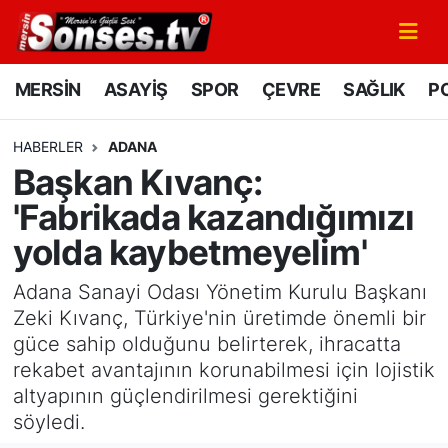
MERSİN
Mersin Nöbetçi Eczaneler
MERSİN
ASAYİŞ
SPOR
ÇEVRE
SAĞLIK
PO
ASAYİŞ
Mersin Hava Durumu
HABERLER
ADANA
Başkan Kıvanç:
SPOR
Mersin Namaz Vakitleri
'Fabrikada kazandığımızı
GÜNÜN MANŞETİ
Mersin Trafik Yoğunluk Haritası
yolda kaybetmeyelim'
DÜNYA
Süper Lig Puan Durumu ve Fikstür
Adana Sanayi Odası Yönetim Kurulu Başkanı
Zeki Kıvanç, Türkiye'nin üretimde önemli bir
KÜLTÜR - SANAT
Tüm Manşetler
güce sahip olduğunu belirterek, ihracatta
rekabet avantajının korunabilmesi için lojistik
MAGAZİN
Son Dakika Haberleri
altyapının güçlendirilmesi gerektiğini
söyledi.
SAĞLIK
Haber Arşivi