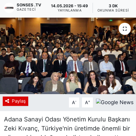
SONSES .TV
14.05.2026 - 15:49
3 DK
GAZETECI
Siyaset
YAYINLANMA
OKUNMA SÜRESI
YEREL HABER
Haberde insan
Tanıtım
Paylaş
-
+
A
A
Adana Sanayi Odası Yönetim Kurulu Başkanı
Zeki Kıvanç, Türkiye'nin üretimde önemli bir