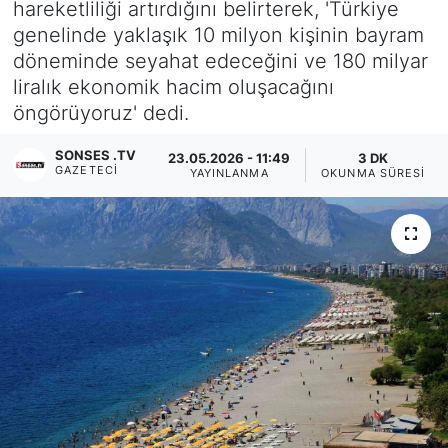
hareketliliği artırdığını belirterek, 'Türkiye
genelinde yaklaşık 10 milyon kişinin bayram
Siyaset
döneminde seyahat edeceğini ve 180 milyar
liralık ekonomik hacim oluşacağını
YEREL HABER
öngörüyoruz' dedi.
Haberde insan
SONSES .TV
23.05.2026 - 11:49
3 DK
GAZETECI
YAYINLANMA
OKUNMA SÜRESI
Tanıtım