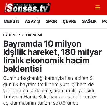
MERSİN
Mersin Nöbetçi Eczaneler
MERSİN
ASAYİŞ
SPOR
ÇEVRE
SAĞLIK
PO
ASAYİŞ
Mersin Hava Durumu
HABERLER
EKONOMİ
Bayramda 10 milyon
SPOR
Mersin Namaz Vakitleri
kişilik hareket, 180 milyar
GÜNÜN MANŞETİ
Mersin Trafik Yoğunluk Haritası
liralık ekonomik hacim
beklentisi
DÜNYA
Süper Lig Puan Durumu ve Fikstür
Cumhurbaşkanlığı kararıyla ilan edilen 9
KÜLTÜR - SANAT
Tüm Manşetler
günlük bayram tatili hem yurt içi hem de
yurt dışı pazarda satışlara olumlu yansıdı.
MAGAZİN
Son Dakika Haberleri
Turizmci Hamit Kuk, bayram tatilinin erken
açıklanmasının turizm sektöründe
SAĞLIK
Haber Arşivi