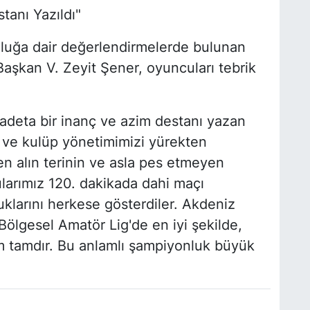
anı Yazıldı"
luğa dair değerlendirmelerde bulunan
şkan V. Zeyit Şener, oyuncuları tebrik
deta bir inanç ve azim destanı yazan
i ve kulüp yönetimimizi yürekten
n alın terinin ve asla pes etmeyen
cularımız 120. dakikada dahi maçı
uklarını herkese gösterdiler. Akdeniz
Bölgesel Amatör Lig'de en iyi şekilde,
m tamdır. Bu anlamlı şampiyonluk büyük