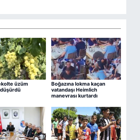
ekolte üzüm
Boğazına lokma kaçan
ı düşürdü
vatandaşı Heimlich
manevrası kurtardı