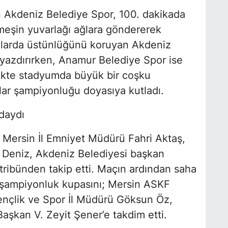
an Akdeniz Belediye Spor, 100. dakikada
 meşin yuvarlağı ağlara göndererek
kalarda üstünlüğünü koruyan Akdeniz
e yazdırırken, Anamur Belediye Spor ise
rlikte stadyumda büyük bir coşku
ular şampiyonluğu doyasıya kutladı.
daydı
; Mersin İl Emniyet Müdürü Fahri Aktaş,
Deniz, Akdeniz Belediyesi başkan
 tribünden takip etti. Maçın ardından saha
 şampiyonluk kupasını; Mersin ASKF
ençlik ve Spor İl Müdürü Göksun Öz,
şkan V. Zeyit Şener’e takdim etti.