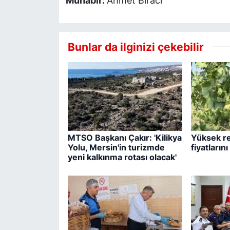
Muhabir:
Ahmet Biracı
Bunlar da ilginizi çekebilir
MTSO Başkanı Çakır: 'Kilikya
Yüksek r
Yolu, Mersin'in turizmde
fiyatların
yeni kalkınma rotası olacak'