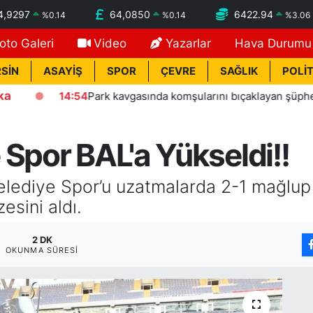
4,9297
64,0850
6422.94
%
0.14
%
0.14
%
3.06
oto Galeri
Video
Yazarlar
Hava Durumu
SİN
ASAYİŞ
SPOR
ÇEVRE
SAĞLIK
POLİT
ka
:54
Park kavgasında komşularını bıçaklayan şüpheli tutuklandı
 Spor BAL'a Yükseldi!!
elediye Spor’u uzatmalarda 2-1 mağlu
esini aldı.
2 DK
OKUNMA SÜRESI