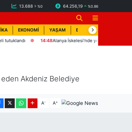
13.688
64.256,19
%
0
%
0.86
İKA
EKONOMİ
YAŞAM
BİK İLAN
TEKNOLOJİ
14:48
Alanya İskelesi'nde yeni dönemi başlatan protokol im
p eden Akdeniz Belediye
-
+
A
A