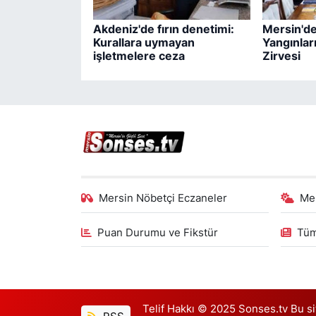
Akdeniz'de fırın denetimi:
Mersin'd
Kurallara uymayan
Yangınlar
işletmelere ceza
Zirvesi
Mersin Nöbetçi Eczaneler
Me
Puan Durumu ve Fikstür
Tüm
Telif Hakkı © 2025 Sonses.tv Bu site