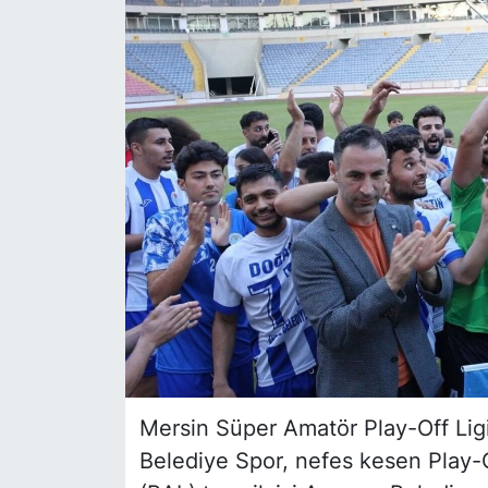
Siyaset
YEREL HABER
Haberde insan
Tanıtım
Mersin Süper Amatör Play-Off Ligi
Belediye Spor, nefes kesen Play-