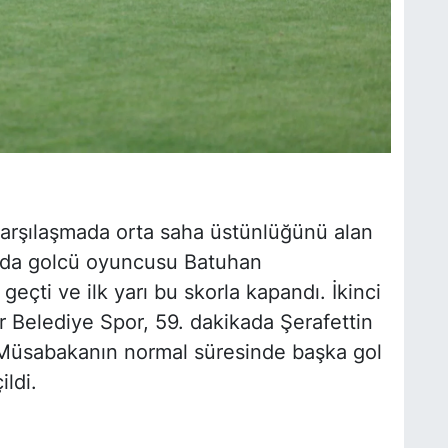
k karşılaşmada orta saha üstünlüğünü alan
kada golcü oyuncusu Batuhan
geçti ve ilk yarı bu skorla kapandı. İkinci
r Belediye Spor, 59. dakikada Şerafettin
1. Müsabakanın normal süresinde başka gol
ldi.