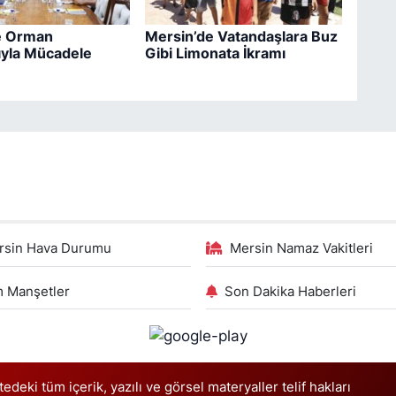
e Orman
Mersin’de Vatandaşlara Buz
ıyla Mücadele
Gibi Limonata İkramı
rsin Hava Durumu
Mersin Namaz Vakitleri
 Manşetler
Son Dakika Haberleri
deki tüm içerik, yazılı ve görsel materyaller telif hakları