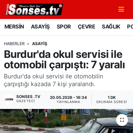
MERSİN
Mersin Nöbetçi Eczaneler
MERSİN
ASAYİŞ
SPOR
ÇEVRE
SAĞLIK
PO
ASAYİŞ
Mersin Hava Durumu
HABERLER
ASAYİŞ
Burdur'da okul servisi ile
SPOR
Mersin Namaz Vakitleri
otomobil çarpıştı: 7 yaralı
GÜNÜN MANŞETİ
Mersin Trafik Yoğunluk Haritası
Burdur'da okul servisi ile otomobilin
DÜNYA
Süper Lig Puan Durumu ve Fikstür
çarpıştığı kazada 7 kişi yaralandı.
SONSES .TV
20.05.2026 - 16:34
1 DK
KÜLTÜR - SANAT
Tüm Manşetler
GAZETECI
YAYINLANMA
OKUNMA SÜRESI
MAGAZİN
Son Dakika Haberleri
SAĞLIK
Haber Arşivi