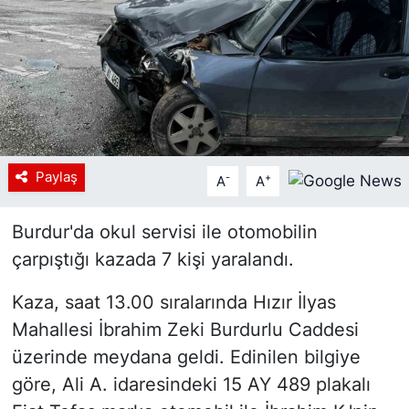
Siyaset
YEREL HABER
Haberde insan
Tanıtım
Paylaş
-
+
A
A
Burdur'da okul servisi ile otomobilin
çarpıştığı kazada 7 kişi yaralandı.
Kaza, saat 13.00 sıralarında Hızır İlyas
Mahallesi İbrahim Zeki Burdurlu Caddesi
üzerinde meydana geldi. Edinilen bilgiye
göre, Ali A. idaresindeki 15 AY 489 plakalı