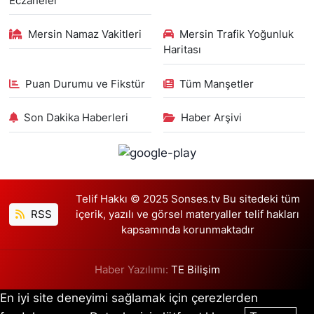
Eczaneler
Mersin Namaz Vakitleri
Mersin Trafik Yoğunluk
Haritası
Puan Durumu ve Fikstür
Tüm Manşetler
Son Dakika Haberleri
Haber Arşivi
Telif Hakkı © 2025 Sonses.tv Bu sitedeki tüm
RSS
içerik, yazılı ve görsel materyaller telif hakları
kapsamında korunmaktadır
Haber Yazılımı:
TE Bilişim
En iyi site deneyimi sağlamak için çerezlerden